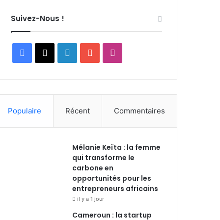
Suivez-Nous !
F
X
L
Y
I
a
i
o
n
c
n
u
s
Populaire
Récent
Commentaires
e
k
T
t
b
e
u
a
Mélanie Keïta : la femme
o
d
b
g
qui transforme le
carbone en
o
i
e
r
opportunités pour les
entrepreneurs africains
k
n
a
il y a 1 jour
m
Cameroun : la startup