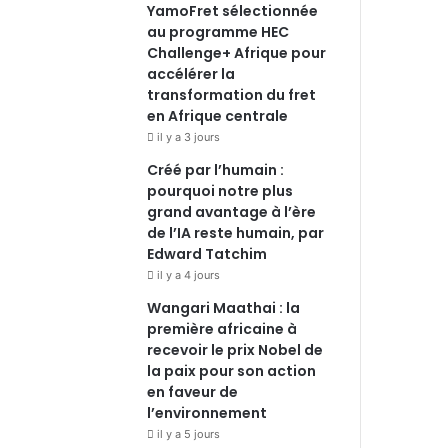
YamoFret sélectionnée
au programme HEC
Challenge+ Afrique pour
accélérer la
transformation du fret
en Afrique centrale
il y a 3 jours
Créé par l’humain :
pourquoi notre plus
grand avantage à l’ère
de l’IA reste humain, par
Edward Tatchim
il y a 4 jours
Wangari Maathai : la
première africaine à
recevoir le prix Nobel de
la paix pour son action
en faveur de
l’environnement
il y a 5 jours