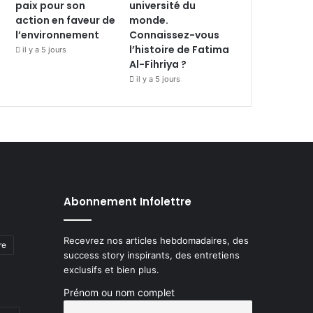
paix pour son
université du
action en faveur de
monde.
l’environnement
Connaissez-vous
l’histoire de Fatima
il y a 5 jours
Al-Fihriya ?
il y a 5 jours
Abonnement Infolettre
Recevrez nos articles hebdomadaires, des
re
success story inspirants, des entretiens
exclusifs et bien plus.
Prénom ou nom complet