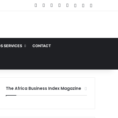
Facebook
X
Linkedin
YouTube
Instagram
Article Aléatoire
Sidebar (barre la
Switch skin
S SERVICES
CONTACT
The Africa Business Index Magazine