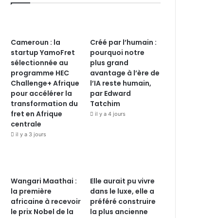
Cameroun : la
Créé par l’humain :
startup YamoFret
pourquoi notre
sélectionnée au
plus grand
programme HEC
avantage à l’ère de
Challenge+ Afrique
l’IA reste humain,
pour accélérer la
par Edward
transformation du
Tatchim
fret en Afrique
il y a 4 jours
centrale
il y a 3 jours
Wangari Maathai :
Elle aurait pu vivre
la première
dans le luxe, elle a
africaine à recevoir
préféré construire
le prix Nobel de la
la plus ancienne