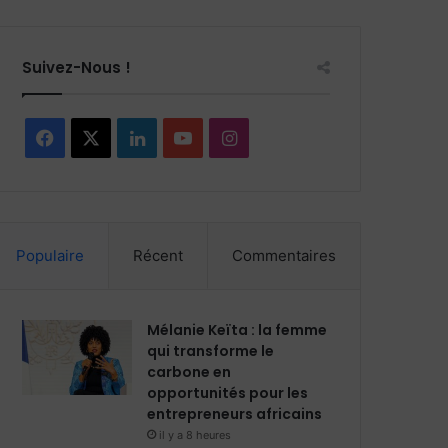
Suivez-Nous !
F
X
L
Y
I
a
i
o
n
c
n
u
s
Populaire
Récent
Commentaires
e
k
T
t
b
e
u
a
Mélanie Keïta : la femme
o
d
b
g
qui transforme le
carbone en
o
i
e
r
opportunités pour les
entrepreneurs africains
k
n
a
il y a 8 heures