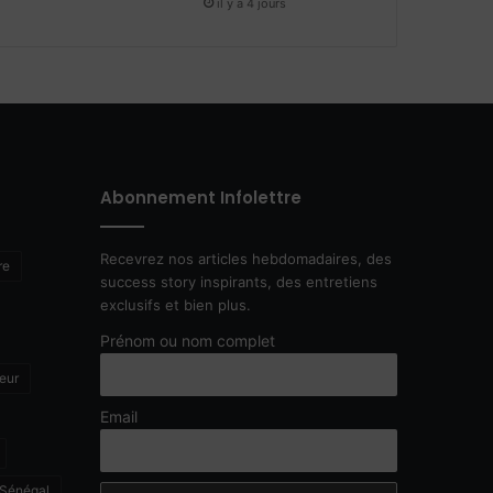
il y a 4 jours
Abonnement Infolettre
Recevrez nos articles hebdomadaires, des
re
success story inspirants, des entretiens
exclusifs et bien plus.
Prénom ou nom complet
eur
Email
Sénégal