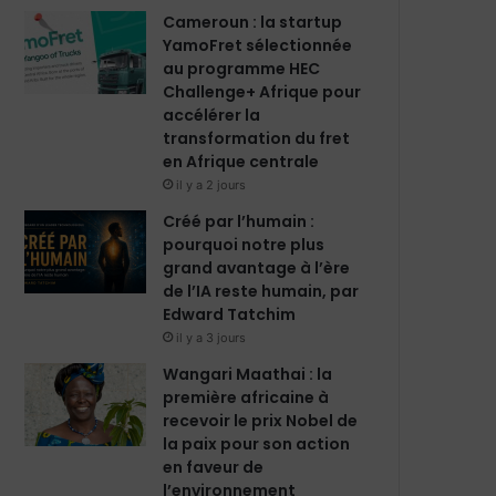
m
Cameroun : la startup
YamoFret sélectionnée
au programme HEC
Challenge+ Afrique pour
accélérer la
transformation du fret
en Afrique centrale
il y a 2 jours
Créé par l’humain :
pourquoi notre plus
grand avantage à l’ère
de l’IA reste humain, par
Edward Tatchim
il y a 3 jours
Wangari Maathai : la
première africaine à
recevoir le prix Nobel de
la paix pour son action
en faveur de
l’environnement