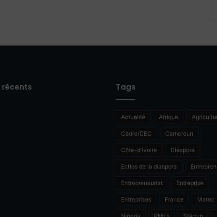
s récents
Tags
Actualité
Afrique
Agricultu
Cadre/CEO
Cameroun
Côte-d'ivoire
Diaspora
Echos de la diaspora
Entrepren
Entrepreneuriat
Entreprise
Entreprises
France
Maroc
Nigeria
PMEs
Startup