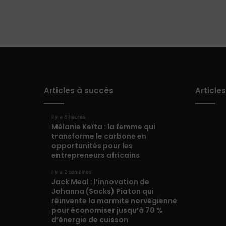
Articles à succès
Article
il y a 8 heures
Mélanie Keïta : la femme qui
transforme le carbone en
opportunités pour les
entrepreneurs africains
il y a 2 semaines
Jack Meal : l’innovation de
Johanna (Sacks) Piaton qui
réinvente la marmite norvégienne
pour économiser jusqu’à 70 %
d’énergie de cuisson