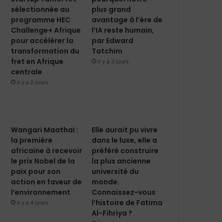
sélectionnée au
plus grand
programme HEC
avantage à l’ère de
Challenge+ Afrique
l’IA reste humain,
pour accélérer la
par Edward
transformation du
Tatchim
fret en Afrique
il y a 3 jours
centrale
il y a 2 jours
Wangari Maathai :
Elle aurait pu vivre
la première
dans le luxe, elle a
africaine à recevoir
préféré construire
le prix Nobel de la
la plus ancienne
paix pour son
université du
action en faveur de
monde.
l’environnement
Connaissez-vous
l’histoire de Fatima
il y a 4 jours
Al-Fihriya ?