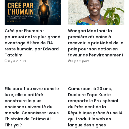
Créé par l’humain :
Wangari Maathai : la
pourquoi notre plus grand
première africaine à
avantage à l’ère de l’IA
recevoir le prix Nobel de la
reste humain, par Edward
paix pour son action en
Tatchim
faveur de l’environnement
il y a 2 jours
il y a 3 jours
Elle aurait pu vivre dans le
Cameroun : à 23 ans,
luxe, elle a préféré
Duclaire Fopa Kuete
construire la plus
remporte le Prix spécial
ancienne université du
du Président de la
monde. Connaissez-vous
République grâce à une IA
l’histoire de Fatima Al-
qui traduit le web en
Fihriya ?
langue des signes