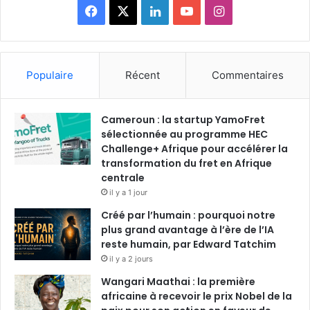
F
X
L
Y
I
a
i
o
n
c
n
u
s
Populaire
Récent
Commentaires
e
k
T
t
Cameroun : la startup YamoFret
b
e
u
a
sélectionnée au programme HEC
o
Challenge+ Afrique pour accélérer la
d
b
g
transformation du fret en Afrique
o
i
e
r
centrale
il y a 1 jour
k
n
a
Créé par l’humain : pourquoi notre
plus grand avantage à l’ère de l’IA
m
reste humain, par Edward Tatchim
il y a 2 jours
Wangari Maathai : la première
africaine à recevoir le prix Nobel de la