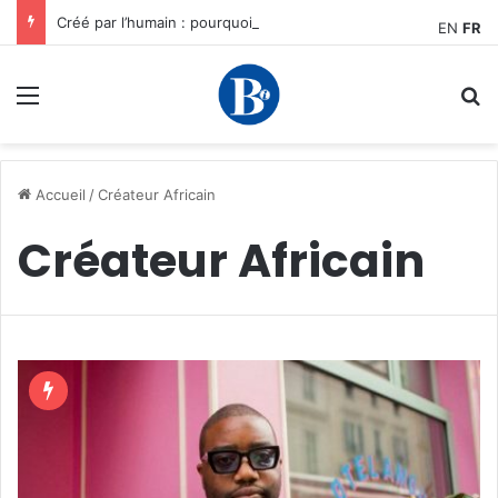
Créé par l’humain : pourquoi notre plus grand avantage à l’ère de l’IA reste humain, par Edward Tatchim
EN
FR
Menu
R
Accueil
/
Créateur Africain
Créateur Africain