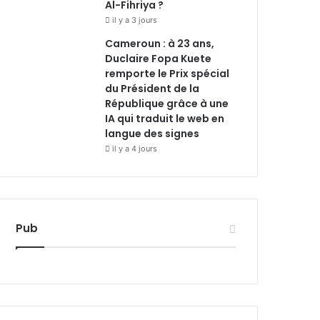
Al-Fihriya ?
il y a 3 jours
Cameroun : à 23 ans,
Duclaire Fopa Kuete
remporte le Prix spécial
du Président de la
République grâce à une
IA qui traduit le web en
langue des signes
il y a 4 jours
Pub