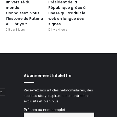
université du
Président de la
monde.
République grâce à
Connaissez-vous
une IA qui traduit le
l’histoire de Fatima
web en langue des
Al-Fihriya ?
signes
il y a 3 jours
il y a 4 jours
Abonnement Infolettre
Recevrez nos articles hebdomadaires, des
re
success story inspirants, des entretiens
exclusifs et bien plus.
Prénom ou nom complet