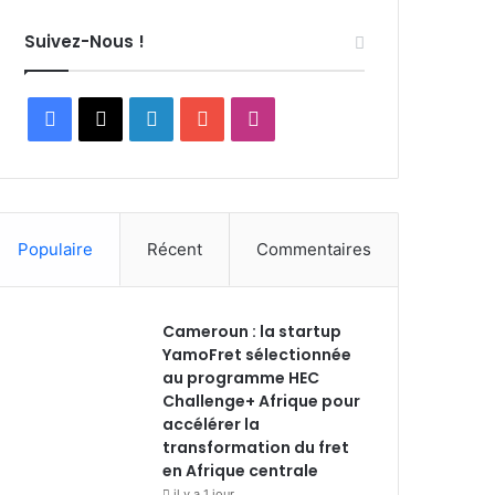
Suivez-Nous !
F
X
L
Y
I
a
i
o
n
c
n
u
s
Populaire
Récent
Commentaires
e
k
T
t
b
e
u
a
Cameroun : la startup
o
d
b
g
YamoFret sélectionnée
au programme HEC
o
i
e
r
Challenge+ Afrique pour
accélérer la
k
n
a
transformation du fret
en Afrique centrale
m
il y a 1 jour