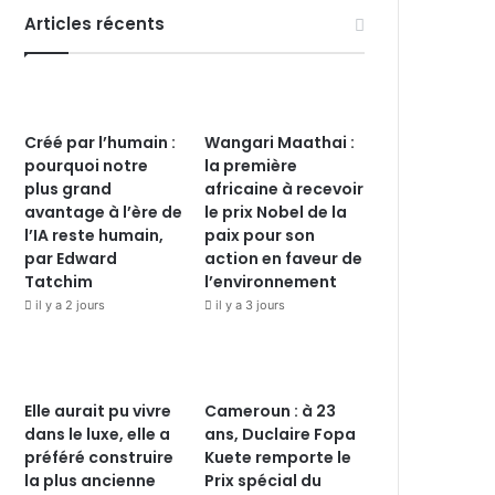
Articles récents
Créé par l’humain :
Wangari Maathai :
pourquoi notre
la première
plus grand
africaine à recevoir
avantage à l’ère de
le prix Nobel de la
l’IA reste humain,
paix pour son
par Edward
action en faveur de
Tatchim
l’environnement
il y a 2 jours
il y a 3 jours
Elle aurait pu vivre
Cameroun : à 23
dans le luxe, elle a
ans, Duclaire Fopa
préféré construire
Kuete remporte le
la plus ancienne
Prix spécial du