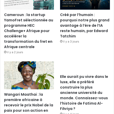
Cameroun : la startup
Créé par l’humain :
YamoFret sélectionnée au
pourquoi notre plus grand
programme HEC
avantage à l’ère de l’IA
Challenge+ Afrique pour
reste humain, par Edward
accélérer la
Tatchim
transformation du fret en
il y a 3 jours
Afrique centrale
il y a 2 jours
Elle aurait pu vivre dans le
luxe, elle a préféré
construire la plus
ancienne université du
Wangari Maathai : la
monde. Connaissez-vous
première africaine à
l’histoire de Fatima Al-
recevoir le prix Nobel de la
Fihriya ?
paix pour son action en
il y a 4 jours