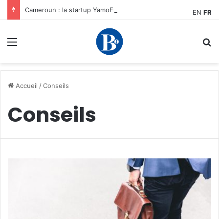
Cameroun : la startup YamoFret sélectionnée au programme HEC Challenge+ Afrique pour accélérer la transformation du fret en Afrique centrale
EN
FR
Menu
R
Accueil
/
Conseils
Conseils