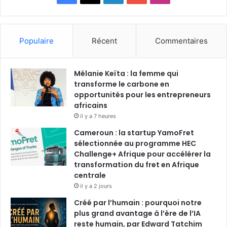
a
i
o
n
c
n
u
s
Populaire
Récent
Commentaires
e
k
T
t
Mélanie Keïta : la femme qui
b
e
u
a
transforme le carbone en
o
opportunités pour les entrepreneurs
d
b
g
africains
o
i
e
r
il y a 7 heures
Cameroun : la startup YamoFret
k
n
a
sélectionnée au programme HEC
Challenge+ Afrique pour accélérer la
m
transformation du fret en Afrique
centrale
il y a 2 jours
Créé par l’humain : pourquoi notre
plus grand avantage à l’ère de l’IA
reste humain, par Edward Tatchim