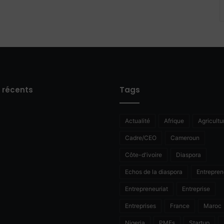
s récents
Tags
Actualité
Afrique
Agricultu
Cadre/CEO
Cameroun
Côte-d'ivoire
Diaspora
Echos de la diaspora
Entrepren
Entrepreneuriat
Entreprise
Entreprises
France
Maroc
Nigeria
PMEs
Startup