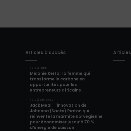
Articles à succès
Article
il y a 2 jours
Mélanie Keïta : la femme qui
transforme le carbone en
opportunités pour les
entrepreneurs africains
il y a 2 semaines
Jack Meal : l’innovation de
Johanna (Sacks) Piaton qui
réinvente la marmite norvégienne
pour économiser jusqu’à 70 %
d’énergie de cuisson