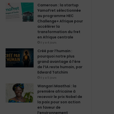
m
Cameroun : la startup
YamoFret sélectionnée
au programme HEC
Challenge+ Afrique pour
accélérer la
transformation du fret
en Afrique centrale
il y a 4 jours
Créé par l’humain :
pourquoi notre plus
grand avantage à l’ère
de l’IA reste humain, par
Edward Tatchim
il y a 5 jours
Wangari Maathai : la
première africaine à
recevoir le prix Nobel de
la paix pour son action
en faveur de
l’environnement