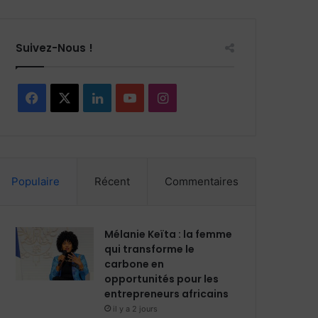
Suivez-Nous !
F
X
L
Y
I
a
i
o
n
c
n
u
s
Populaire
Récent
Commentaires
e
k
T
t
b
e
u
a
Mélanie Keïta : la femme
o
d
b
g
qui transforme le
carbone en
o
i
e
r
opportunités pour les
entrepreneurs africains
k
n
a
il y a 2 jours