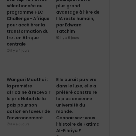
sélectionnée au
plus grand
programme HEC
avantage à l’ère de
Challenge+ Afrique
l’IA reste humain,
pour accélérer la
par Edward
transformation du
Tatchim
fret en Afrique
il y a 5 jours
centrale
il y a 4 jours
Wangari Maathai :
Elle aurait pu vivre
la première
dans le luxe, elle a
africaine à recevoir
préféré construire
le prix Nobel de la
la plus ancienne
paix pour son
université du
action en faveur de
monde.
l’environnement
Connaissez-vous
l’histoire de Fatima
il y a 6 jours
Al-Fihriya ?