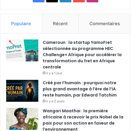
a
i
o
n
c
n
u
s
Populaire
Récent
Commentaires
e
k
T
t
Cameroun : la startup YamoFret
b
e
u
a
sélectionnée au programme HEC
o
Challenge+ Afrique pour accélérer la
d
b
g
transformation du fret en Afrique
o
i
e
r
centrale
il y a 1 jour
k
n
a
Créé par l’humain : pourquoi notre
plus grand avantage à l’ère de l’IA
m
reste humain, par Edward Tatchim
il y a 2 jours
Wangari Maathai : la première
africaine à recevoir le prix Nobel de la
paix pour son action en faveur de
l’environnement