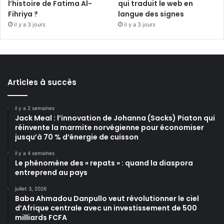
l’histoire de Fatima Al-
qui traduit le web en
Fihriya ?
langue des signes
il y a 3 jours
il y a 3 jours
Articles à succès
il y a 2 semaines
Jack Meal : l’innovation de Johanna (Sacks) Piaton qui
réinvente la marmite norvégienne pour économiser
jusqu’à 70 % d’énergie de cuisson
il y a 4 semaines
Le phénomène des « repats » : quand la diaspora
entreprend au pays
juillet 3, 2026
Baba Ahmadou Danpullo veut révolutionner le ciel
d’Afrique centrale avec un investissement de 500
milliards FCFA