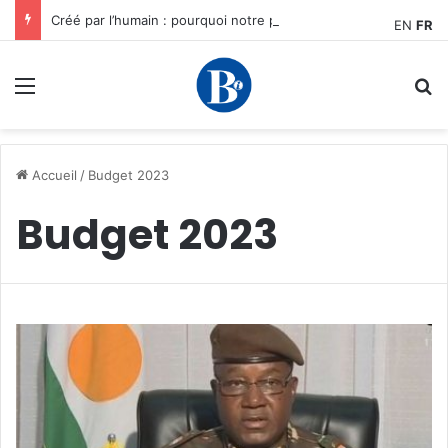
Créé par l’humain : pourquoi notre plus grand avantage à l’ère de l’IA reste humain, par Edward Tatchim
EN
FR
Menu
R
Accueil
/
Budget 2023
Budget 2023