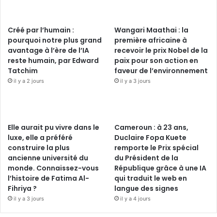
Créé par l’humain :
Wangari Maathai : la
pourquoi notre plus grand
première africaine à
avantage à l’ère de l’IA
recevoir le prix Nobel de la
reste humain, par Edward
paix pour son action en
Tatchim
faveur de l’environnement
il y a 2 jours
il y a 3 jours
Elle aurait pu vivre dans le
Cameroun : à 23 ans,
luxe, elle a préféré
Duclaire Fopa Kuete
construire la plus
remporte le Prix spécial
ancienne université du
du Président de la
monde. Connaissez-vous
République grâce à une IA
l’histoire de Fatima Al-
qui traduit le web en
Fihriya ?
langue des signes
il y a 3 jours
il y a 4 jours