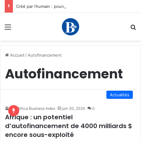
Créé par l’humain : pourquoi notre plus grand avantage à l’ère de l’IA reste humain, par Edward Tatchim
Menu
R
Accueil
/
Autofinancement
Autofinancement
Actualités
The Africa Business Index
juin 30, 2025
0
Afrique : un potentiel
d’autofinancement de 4000 milliards $
encore sous-exploité