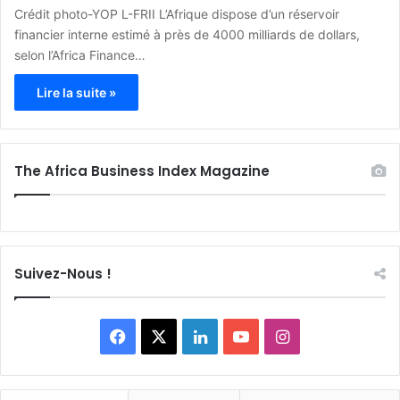
Crédit photo-YOP L-FRII L’Afrique dispose d’un réservoir
financier interne estimé à près de 4000 milliards de dollars,
selon l’Africa Finance…
Lire la suite »
The Africa Business Index Magazine
Suivez-Nous !
F
X
L
Y
I
a
i
o
n