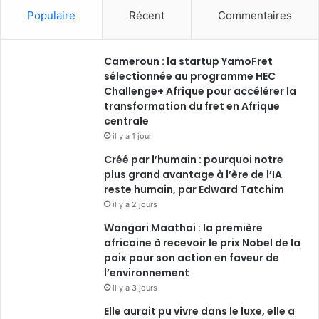
c
n
u
s
Populaire
Récent
Commentaires
e
k
T
t
Cameroun : la startup YamoFret
b
e
u
a
sélectionnée au programme HEC
o
Challenge+ Afrique pour accélérer la
d
b
g
transformation du fret en Afrique
o
i
e
r
centrale
il y a 1 jour
k
n
a
Créé par l’humain : pourquoi notre
plus grand avantage à l’ère de l’IA
m
reste humain, par Edward Tatchim
il y a 2 jours
Wangari Maathai : la première
africaine à recevoir le prix Nobel de la
paix pour son action en faveur de
l’environnement
il y a 3 jours
Elle aurait pu vivre dans le luxe, elle a