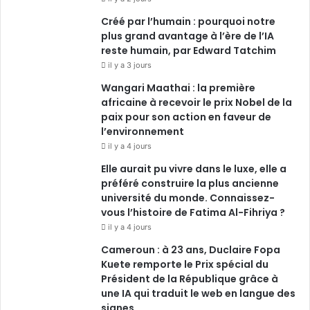
k
n
a
Créé par l’humain : pourquoi notre
plus grand avantage à l’ère de l’IA
m
reste humain, par Edward Tatchim
il y a 3 jours
Wangari Maathai : la première
africaine à recevoir le prix Nobel de la
paix pour son action en faveur de
l’environnement
il y a 4 jours
Elle aurait pu vivre dans le luxe, elle a
préféré construire la plus ancienne
université du monde. Connaissez-
vous l’histoire de Fatima Al-Fihriya ?
il y a 4 jours
Cameroun : à 23 ans, Duclaire Fopa
Kuete remporte le Prix spécial du
Président de la République grâce à
une IA qui traduit le web en langue des
signes