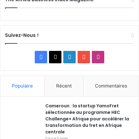
Suivez-Nous !
F
X
L
Y
I
a
i
o
n
c
n
u
s
Populaire
Récent
Commentaires
e
k
T
t
Cameroun : la startup YamoFret
b
e
u
a
sélectionnée au programme HEC
o
Challenge+ Afrique pour accélérer la
d
b
g
transformation du fret en Afrique
o
i
e
r
centrale
il y a 2 jours