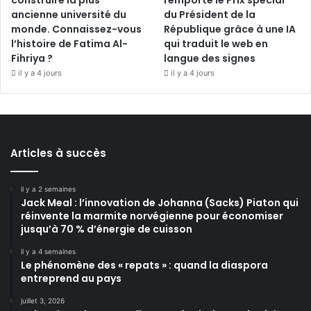
construire la plus
remporte le Prix spécial
ancienne université du
du Président de la
monde. Connaissez-vous
République grâce à une IA
l’histoire de Fatima Al-
qui traduit le web en
Fihriya ?
langue des signes
il y a 4 jours
il y a 4 jours
Articles à succès
il y a 2 semaines
Jack Meal : l’innovation de Johanna (Sacks) Piaton qui
réinvente la marmite norvégienne pour économiser
jusqu’à 70 % d’énergie de cuisson
il y a 4 semaines
Le phénomène des « repats » : quand la diaspora
entreprend au pays
juillet 3, 2026