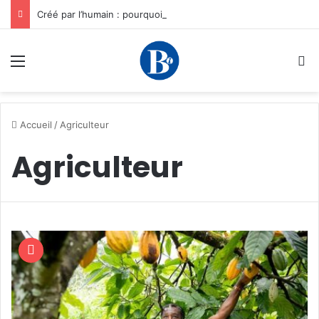
Créé par l’humain : pourquoi notre plus grand avantage à l’ère de l’IA reste humain, par Edward Tatchim
Menu
R
Accueil
/
Agriculteur
Agriculteur