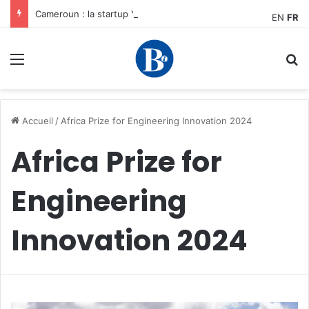
Cameroun : la startup YamoFret sélectionnée au programme HEC Challenge+ Afrique pour accélérer la transformation du fret en Afrique centrale
EN
FR
Menu
R
Accueil
/
Africa Prize for Engineering Innovation 2024
Africa Prize for
Engineering
Innovation 2024