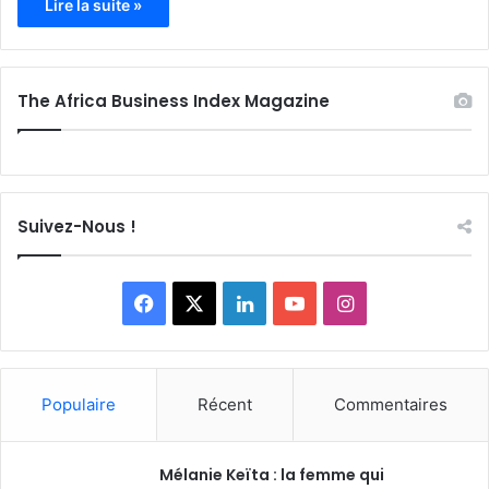
Lire la suite »
The Africa Business Index Magazine
Suivez-Nous !
F
X
L
Y
I
a
i
o
n
c
n
u
s
Populaire
Récent
Commentaires
e
k
T
t
Mélanie Keïta : la femme qui
b
e
u
a