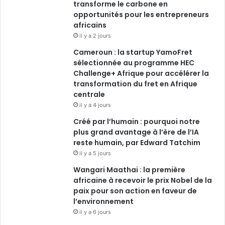
transforme le carbone en
o
opportunités pour les entrepreneurs
d
b
g
africains
o
i
e
r
il y a 2 jours
Cameroun : la startup YamoFret
k
n
a
sélectionnée au programme HEC
Challenge+ Afrique pour accélérer la
m
transformation du fret en Afrique
centrale
il y a 4 jours
Créé par l’humain : pourquoi notre
plus grand avantage à l’ère de l’IA
reste humain, par Edward Tatchim
il y a 5 jours
Wangari Maathai : la première
africaine à recevoir le prix Nobel de la
paix pour son action en faveur de
l’environnement
il y a 6 jours