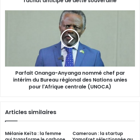
rachat anticipé de dette souveraine
de
dette
Parfait
souveraine
Onanga-
Anyanga
nommé
chef
par
intérim
du
Bureau
Parfait Onanga-Anyanga nommé chef par
régional
des
intérim du Bureau régional des Nations unies
Nations
pour l'Afrique centrale (UNOCA)
unies
pour
l'Afrique
Articles similaires
centrale
(UNOCA)
Mélanie Keïta : la femme
Cameroun : la startup
qui transforme le carbone
YamoFret sélectionnée au