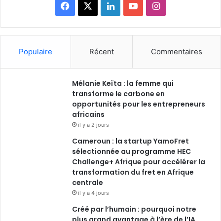
Facebook
X
Linkedin
YouTube
Instagram
Populaire
Récent
Commentaires
Mélanie Keïta : la femme qui
transforme le carbone en
opportunités pour les entrepreneurs
africains
il y a 2 jours
Cameroun : la startup YamoFret
sélectionnée au programme HEC
Challenge+ Afrique pour accélérer la
transformation du fret en Afrique
centrale
il y a 4 jours
Créé par l’humain : pourquoi notre
plus grand avantage à l’ère de l’IA