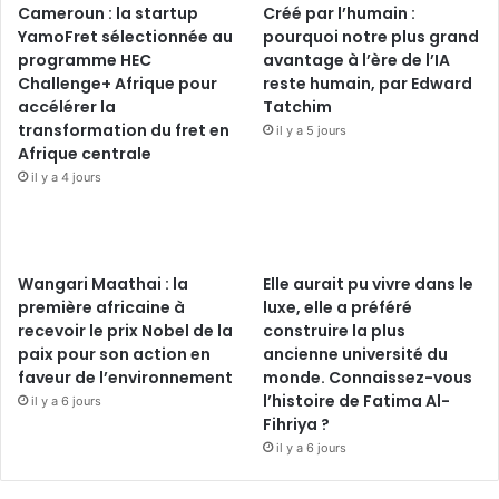
Cameroun : la startup
Créé par l’humain :
YamoFret sélectionnée au
pourquoi notre plus grand
programme HEC
avantage à l’ère de l’IA
Challenge+ Afrique pour
reste humain, par Edward
accélérer la
Tatchim
transformation du fret en
il y a 5 jours
Afrique centrale
il y a 4 jours
Wangari Maathai : la
Elle aurait pu vivre dans le
première africaine à
luxe, elle a préféré
recevoir le prix Nobel de la
construire la plus
paix pour son action en
ancienne université du
faveur de l’environnement
monde. Connaissez-vous
l’histoire de Fatima Al-
il y a 6 jours
Fihriya ?
il y a 6 jours