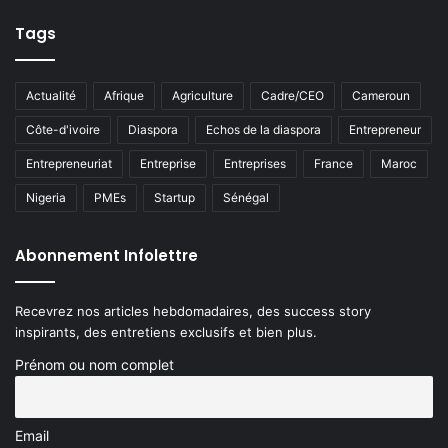
Tags
Actualité
Afrique
Agriculture
Cadre/CEO
Cameroun
Côte-d'ivoire
Diaspora
Echos de la diaspora
Entrepreneur
Entrepreneuriat
Entreprise
Entreprises
France
Maroc
Nigeria
PMEs
Startup
Sénégal
Abonnement Infolettre
Recevrez nos articles hebdomadaires, des success story
inspirants, des entretiens exclusifs et bien plus.
Prénom ou nom complet
Email