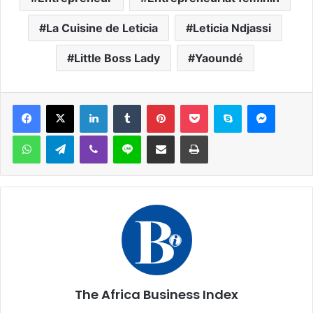
La Cuisine de Leticia
Leticia Ndjassi
Little Boss Lady
Yaoundé
Facebook
X
Linkedin
Tumblr
Pinterest
Pocket
Skype
Messen
WhatsApp
Telegram
Viber
Ligne
Partager par email
Imprimer
The Africa Business Index