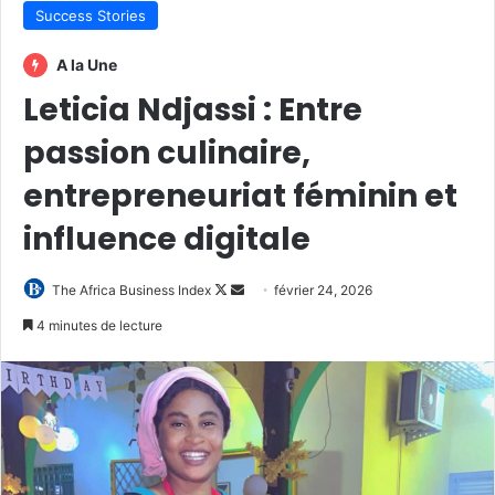
Success Stories
A la Une
Leticia Ndjassi : Entre
passion culinaire,
entrepreneuriat féminin et
influence digitale
Follow
Envoyer
The Africa Business Index
février 24, 2026
on
un
4 minutes de lecture
X
courriel