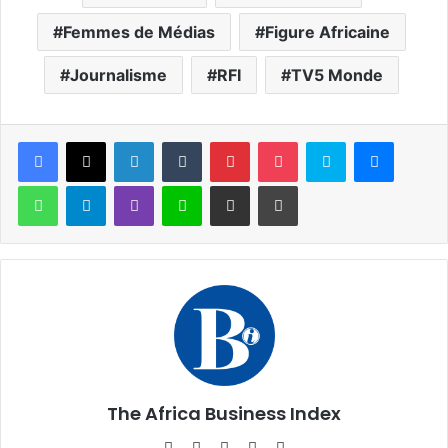
Femmes de Médias
Figure Africaine
Journalisme
RFI
TV5 Monde
Facebook
X
Linkedin
Tumblr
Pinterest
Pocket
Skype
Messen
WhatsApp
Telegram
Viber
Ligne
Partager par email
Imprimer
The Africa Business Index
Website
Facebook
X
Linkedin
Instagram