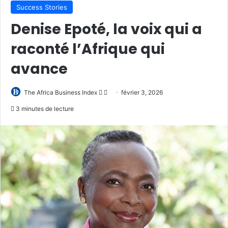
Success Stories
Denise Epoté, la voix qui a
raconté l’Afrique qui
avance
Follow
Envoyer
The Africa Business Index
février 3, 2026
on
un
3 minutes de lecture
X
courriel