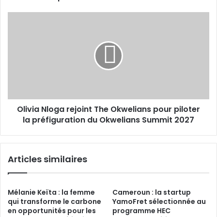
nouveaux
financements
Olivia
Nloga
rejoint
The
Okwelians
pour
piloter
la
préfiguration
Olivia Nloga rejoint The Okwelians pour piloter
du
Okwelians
la préfiguration du Okwelians Summit 2027
Summit
2027
Articles similaires
Mélanie Keïta : la femme
Cameroun : la startup
qui transforme le carbone
YamoFret sélectionnée au
en opportunités pour les
programme HEC