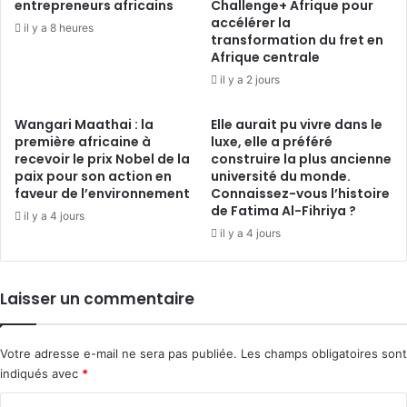
entrepreneurs africains
Challenge+ Afrique pour
accélérer la
il y a 8 heures
transformation du fret en
Afrique centrale
il y a 2 jours
Wangari Maathai : la
Elle aurait pu vivre dans le
première africaine à
luxe, elle a préféré
recevoir le prix Nobel de la
construire la plus ancienne
paix pour son action en
université du monde.
faveur de l’environnement
Connaissez-vous l’histoire
de Fatima Al-Fihriya ?
il y a 4 jours
il y a 4 jours
Laisser un commentaire
Votre adresse e-mail ne sera pas publiée.
Les champs obligatoires sont
indiqués avec
*
C