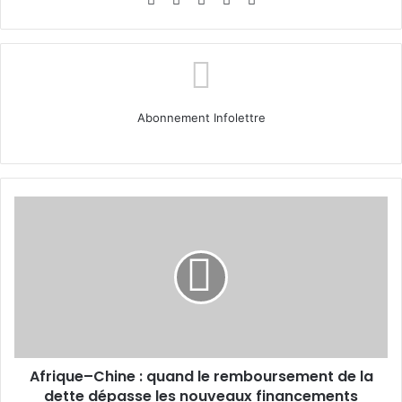
Abonnement Infolettre
Afrique–
Chine
:
quand
le
remboursement
de
la
dette
Afrique–Chine : quand le remboursement de la
dépasse
les
dette dépasse les nouveaux financements