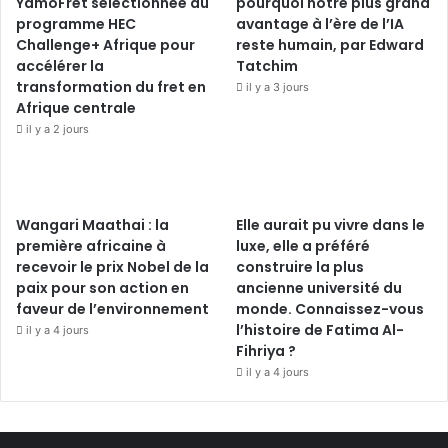
YamoFret sélectionnée au
pourquoi notre plus grand
programme HEC
avantage à l’ère de l’IA
Challenge+ Afrique pour
reste humain, par Edward
accélérer la
Tatchim
transformation du fret en
il y a 3 jours
Afrique centrale
il y a 2 jours
Wangari Maathai : la
Elle aurait pu vivre dans le
première africaine à
luxe, elle a préféré
recevoir le prix Nobel de la
construire la plus
paix pour son action en
ancienne université du
faveur de l’environnement
monde. Connaissez-vous
l’histoire de Fatima Al-
il y a 4 jours
Fihriya ?
il y a 4 jours