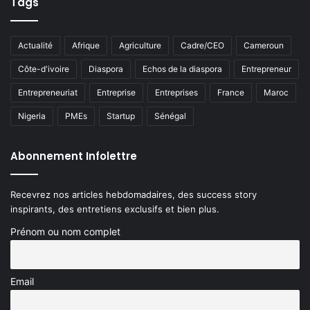
Tags
Actualité
Afrique
Agriculture
Cadre/CEO
Cameroun
Côte-d'ivoire
Diaspora
Echos de la diaspora
Entrepreneur
Entrepreneuriat
Entreprise
Entreprises
France
Maroc
Nigeria
PMEs
Startup
Sénégal
Abonnement Infolettre
Recevrez nos articles hebdomadaires, des success story
inspirants, des entretiens exclusifs et bien plus.
Prénom ou nom complet
Email