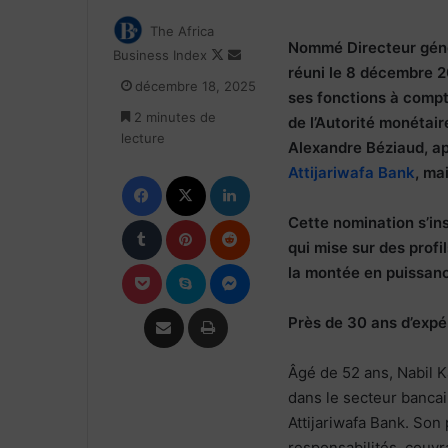
The Africa
Nommé Directeur gén
Follow
Envoyer
Business Index
réuni le 8 décembre 
on
un
décembre 18, 2025
X
courriel
ses fonctions à comp
2 minutes de
de l’Autorité monétai
lecture
Alexandre Béziaud, ap
Attijariwafa Bank
, ma
Facebook
X
Linkedin
Tumblr
Pinterest
Reddit
Cette nomination s’ins
qui mise sur des prof
Pocket
Skype
Messenger
la montée en puissance
Partager par email
Imprimer
Près de 30 ans d’expé
Âgé de 52 ans, Nabil K
dans le secteur bancai
Attijariwafa Bank. Son
responsabilités, couvr