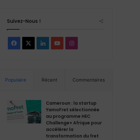
Suivez-Nous !
Facebook
X
Linkedin
YouTube
Instagram
Populaire
Récent
Commentaires
Cameroun : la startup
YamoFret sélectionnée
au programme HEC
Challenge+ Afrique pour
accélérer la
transformation du fret