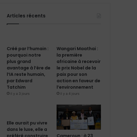
Articles récents
Créé par l’humain :
Wangari Maathai :
pourquoi notre
la première
plus grand
africaine à recevoir
avantage à l’ère de
le prix Nobel de la
l’IA reste humain,
paix pour son
par Edward
action en faveur de
Tatchim
l’environnement
il y a 3 jours
il y a 4 jours
Elle aurait pu vivre
dans le luxe, elle a
Cameroun : à 23
préféré construire