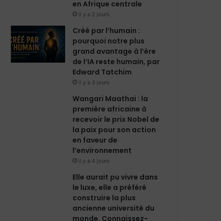
en Afrique centrale
il y a 2 jours
Créé par l’humain :
pourquoi notre plus
grand avantage à l’ère
de l’IA reste humain, par
Edward Tatchim
il y a 3 jours
Wangari Maathai : la
première africaine à
recevoir le prix Nobel de
la paix pour son action
en faveur de
l’environnement
il y a 4 jours
Elle aurait pu vivre dans
le luxe, elle a préféré
construire la plus
ancienne université du
monde. Connaissez-