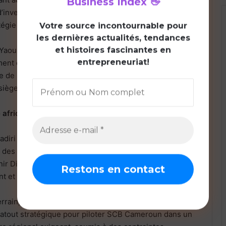
Business Index
👋
d’investissement, que les fonctions transverses d’audit,
tégie et de gestion des risques.
V
otre source incontournable pour
les dernières actualités, tendances
et histoires fascinantes en
Yaoundé, il occupait le poste de Directeur exécutif en
entrepreneuriat!
ent commercial, des Marchés et de la Performance,
 de Détail à l’International et Filiales de Financement
 siège du groupe à Casablanca.
africaine, de l’Ouest à l’Afrique centrale
Kadiri est également marqué par une forte dimension
gé des filiales du groupe Attijariwafa Bank en Guinée et
nir Directeur général adjoint en charge des activités de
 et d’Investissement (BFI) dans la région CEMAC.
errain, conjuguée à une connaissance fine des marchés
n atout stratégique pour piloter SCB Cameroun dans un