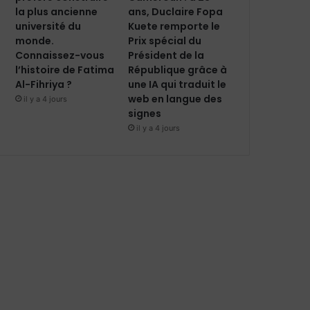
ans, Duclaire Fopa
la plus ancienne
Kuete remporte le
université du
Prix spécial du
monde.
Président de la
Connaissez-vous
République grâce à
l’histoire de Fatima
une IA qui traduit le
Al-Fihriya ?
web en langue des
il y a 4 jours
signes
il y a 4 jours