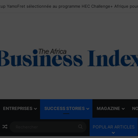
ENTREPRISES
SUCCESS STORIES
MAGAZINE
NO
Article Aléatoire
Rechercher
POPULAR ARTICLES