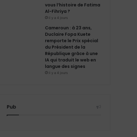
vous l’histoire de Fatima
Al-Fihriya ?
il y a 4 jours
Cameroun : à 23 ans,
Duclaire Fopa Kuete
remporte le Prix spécial
du Président de la
République grâce à une
IA qui traduit le web en
langue des signes
il y a 4 jours
Pub