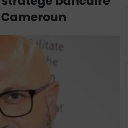
n stratège bancaire
CB Cameroun