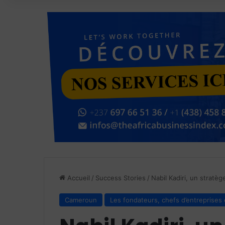
Accueil
/
Success Stories
/
Nabil Kadiri, un stratè
Cameroun
Les fondateurs, chefs d’entreprises 