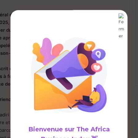
éral de
SCB Cameroun
par le Conseil d’administration
2025,
Nabil Kadiri
s’apprête à prendre officiellement
ter du 19 décembre 2025, sous réserve de l’agrément
re après avis conforme de la COBAC. Il succède à
pelé à de nouvelles responsabilités au sein du groupe
ison-mère de la banque camerounaise.
crit dans la stratégie du groupe bancaire panafricain,
ils à forte expertise internationale pour accompagner
 de ses filiales en Afrique centrale.
rience au cœur de la finance internationale
adiri totalise près de trois décennies d’expérience
re et financier, dont 24 ans au sein du groupe
Bienvenue sur
The Africa
 parcours se distingue par une grande diversité de
ant aussi bien la banque d’entreprise, les financements