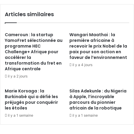
Articles similaires
Cameroun : la startup
Wangari Maathai : la
YamoFret sélectionnée au
première africaine à
programme HEC
recevoir le prix Nobel de la
Challenge+ Afrique pour
paix pour son action en
accélérer la
faveur de l’environnement
transformation du fret en
il y a 4 jours
Afrique centrale
il y a 2 jours
Marie Korsaga : la
Silas Adekunle : du Nigeria
Burkinabè qui a défié les
à Apple, l’incroyable
préjugés pour conquérir
parcours du pionnier
les étoiles
africain de la robotique
il y a 1 semaine
il y a 1 semaine