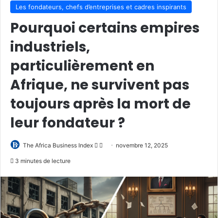
Les fondateurs, chefs d’entreprises et cadres inspirants
Pourquoi certains empires
industriels,
particulièrement en
Afrique, ne survivent pas
toujours après la mort de
leur fondateur ?
Follow
Envoyer
The Africa Business Index
novembre 12, 2025
on
un
3 minutes de lecture
X
courriel