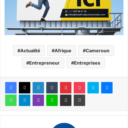
Actualité
Afrique
Cameroun
Entrepreneur
Entreprises
Facebook
X
Linkedin
Tumblr
Pinterest
Pocket
Skype
Messen
WhatsApp
Telegram
Viber
Ligne
Partager par email
Imprimer