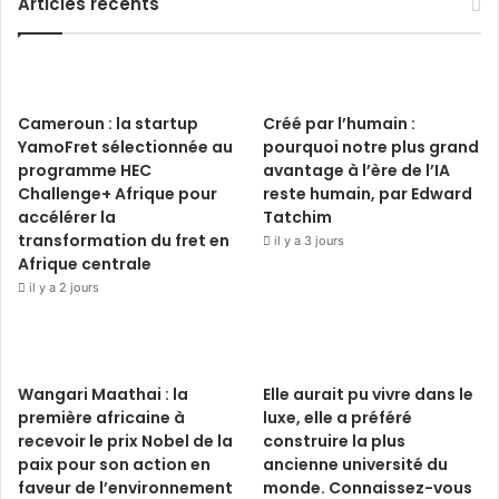
Articles récents
Cameroun : la startup
Créé par l’humain :
YamoFret sélectionnée au
pourquoi notre plus grand
programme HEC
avantage à l’ère de l’IA
Challenge+ Afrique pour
reste humain, par Edward
accélérer la
Tatchim
transformation du fret en
il y a 3 jours
Afrique centrale
il y a 2 jours
Wangari Maathai : la
Elle aurait pu vivre dans le
première africaine à
luxe, elle a préféré
recevoir le prix Nobel de la
construire la plus
paix pour son action en
ancienne université du
faveur de l’environnement
monde. Connaissez-vous