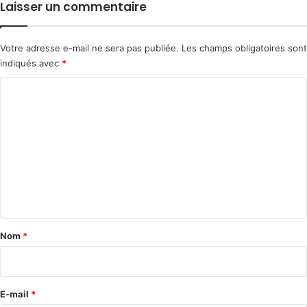
Laisser un commentaire
Votre adresse e-mail ne sera pas publiée.
Les champs obligatoires sont
indiqués avec
*
C
o
m
m
e
n
t
a
Nom
*
i
r
e
E-mail
*