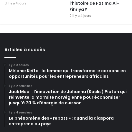
l’histoire de Fatima Al-
il y a 4 jours
Fihriya ?
il y a 4 jours
Articles à succès
il y a 3 heures
Mélanie Keïta : la femme qui transforme le carbone en
opportunités pour les entrepreneurs africains
il y a 2 semaines
Jack Meal : l’innovation de Johanna (Sacks) Piaton qui
réinvente la marmite norvégienne pour économiser
jusqu’à 70 % d’énergie de cuisson
il y a 4 semaines
Le phénomène des « repats » : quand la diaspora
entreprend au pays