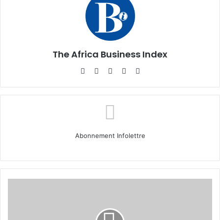
The Africa Business Index
Website
Facebook
X
Linkedin
Instagram
Abonnement Infolettre
Cameroun
:
les
grandes