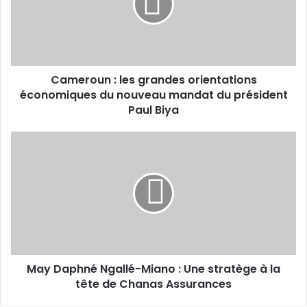
orientations
économiques
du
nouveau
mandat
Cameroun : les grandes orientations
du
président
économiques du nouveau mandat du président
Paul
Paul Biya
Biya
May
Daphné
Ngallé-
Miano :
Une
stratège
à
la
tête
May Daphné Ngallé-Miano : Une stratège à la
de
Chanas
tête de Chanas Assurances
Assurances