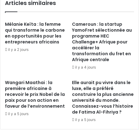
Articles similaires
Mélanie Keïta : la femme
Cameroun : la startup
qui transforme le carbone
YamoFret sélectionnée au
en opportunités pour les
programme HEC
entrepreneurs africains
Challenge+ Afrique pour
accélérer la
il y a 2 jours
transformation du fret en
Afrique centrale
il y a 4 jours
Wangari Maathai : la
Elle aurait pu vivre dans le
première africaine à
luxe, elle a préféré
recevoir le prix Nobel de la
construire la plus ancienne
paix pour son action en
université du monde.
faveur de l’environnement
Connaissez-vous l’histoire
de Fatima Al-Fihriya ?
il y a 5 jours
il y a 5 jours