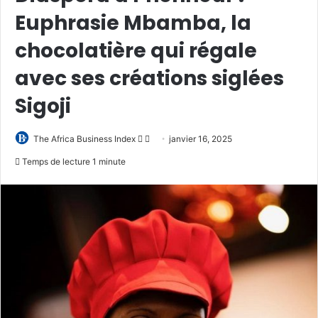
Euphrasie Mbamba, la
chocolatière qui régale
avec ses créations siglées
Sigoji
Follow
Envoyer
The Africa Business Index
janvier 16, 2025
on
un
Temps de lecture 1 minute
X
courriel