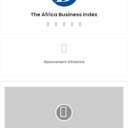
The Africa Business Index
Website
Facebook
X
Linkedin
Instagram
Abonnement Infolettre
Cadre/CEO :
Fadimatou
Noutchemo
Simo,
une
figure
incontournable