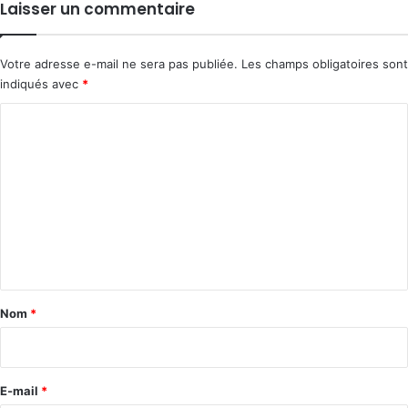
Laisser un commentaire
Votre adresse e-mail ne sera pas publiée.
Les champs obligatoires sont
indiqués avec
*
C
o
m
m
e
n
t
a
Nom
*
i
r
e
E-mail
*