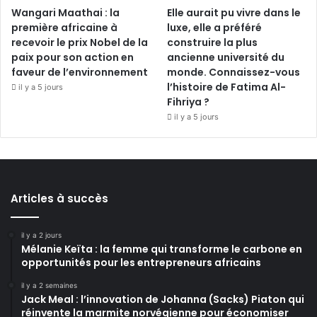
Wangari Maathai : la
Elle aurait pu vivre dans le
première africaine à
luxe, elle a préféré
recevoir le prix Nobel de la
construire la plus
paix pour son action en
ancienne université du
faveur de l’environnement
monde. Connaissez-vous
l’histoire de Fatima Al-
il y a 5 jours
Fihriya ?
il y a 5 jours
Articles à succès
il y a 2 jours
Mélanie Keïta : la femme qui transforme le carbone en
opportunités pour les entrepreneurs africains
il y a 2 semaines
Jack Meal : l’innovation de Johanna (Sacks) Piaton qui
réinvente la marmite norvégienne pour économiser