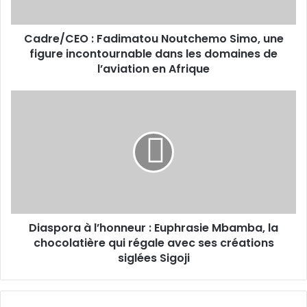
dans
les
Cadre/CEO : Fadimatou Noutchemo Simo, une
domaines
de
figure incontournable dans les domaines de
l’aviation
l’aviation en Afrique
en
Afrique
Diaspora
à
l’honneur :
Euphrasie
Mbamba,
la
chocolatière
qui
régale
Diaspora à l’honneur : Euphrasie Mbamba, la
avec
ses
chocolatière qui régale avec ses créations
créations
siglées Sigoji
siglées
Sigoji