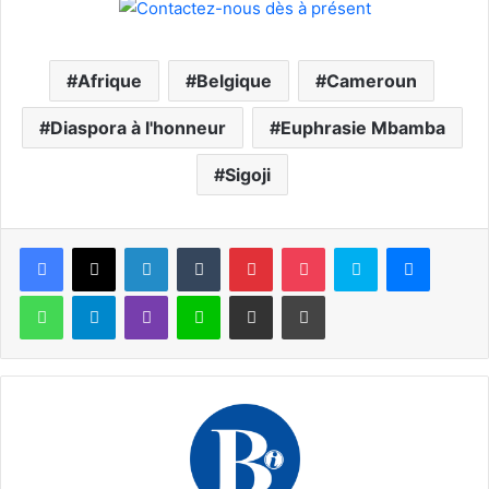
Afrique
Belgique
Cameroun
Diaspora à l'honneur
Euphrasie Mbamba
Sigoji
Facebook
X
Linkedin
Tumblr
Pinterest
Pocket
Skype
Messen
WhatsApp
Telegram
Viber
Ligne
Partager par email
Imprimer