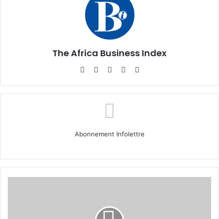
The Africa Business Index
Website
Facebook
X
Linkedin
Instagram
Abonnement Infolettre
Portrait
entrepreneur :
Jonathan
Yanghat,