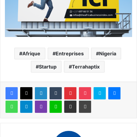
Afrique
Entreprises
Nigeria
Startup
Terrahaptix
Facebook
X
Linkedin
Tumblr
Pinterest
Pocket
Skype
Messen
WhatsApp
Telegram
Viber
Ligne
Partager par email
Imprimer