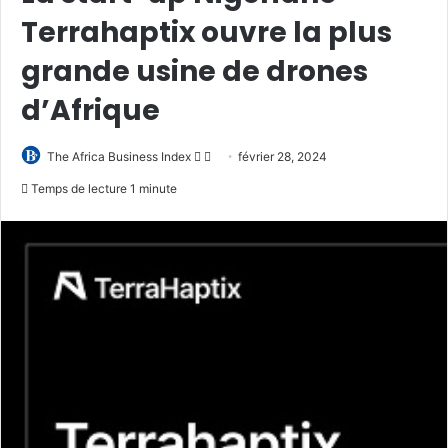
Terrahaptix ouvre la plus
grande usine de drones
d’Afrique
Follow
Envoyer
The Africa Business Index
février 28, 2024
on
un
Temps de lecture 1 minute
X
courriel