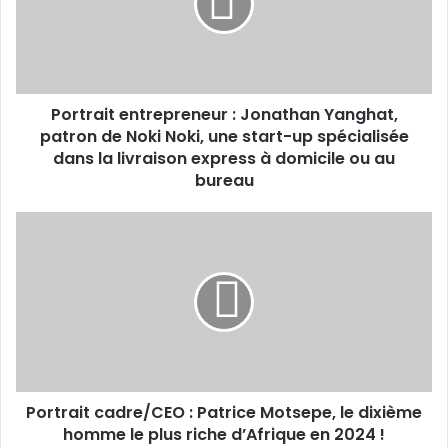
patron
de
Noki
Noki,
une
Portrait entrepreneur : Jonathan Yanghat,
start-
up
patron de Noki Noki, une start-up spécialisée
spécialisée
dans la livraison express à domicile ou au
dans
bureau
la
livraison
Portrait
express
cadre/CEO :
à
Patrice
domicile
Motsepe,
ou
le
au
dixième
bureau
homme
le
plus
Portrait cadre/CEO : Patrice Motsepe, le dixième
riche
d’Afrique
homme le plus riche d’Afrique en 2024 !