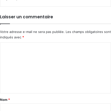
Laisser un commentaire
Votre adresse e-mail ne sera pas publiée.
Les champs obligatoires sont
indiqués avec
*
C
o
m
m
e
n
t
a
Nom
*
i