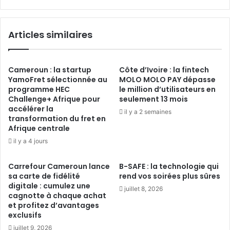
en
2024 !
Articles similaires
Cameroun : la startup
Côte d’Ivoire : la fintech
YamoFret sélectionnée au
MOLO MOLO PAY dépasse
programme HEC
le million d’utilisateurs en
Challenge+ Afrique pour
seulement 13 mois
accélérer la
il y a 2 semaines
transformation du fret en
Afrique centrale
il y a 4 jours
Carrefour Cameroun lance
B-SAFE : la technologie qui
sa carte de fidélité
rend vos soirées plus sûres
digitale : cumulez une
juillet 8, 2026
cagnotte à chaque achat
et profitez d’avantages
exclusifs
juillet 9, 2026