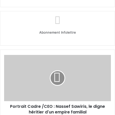
Abonnement Infolettre
Portrait
Cadre
/CEO
:
Nassef
Sawiris,
le
digne
héritier
Portrait Cadre /CEO : Nassef Sawiris, le digne
d'un
empire
héritier d'un empire familial