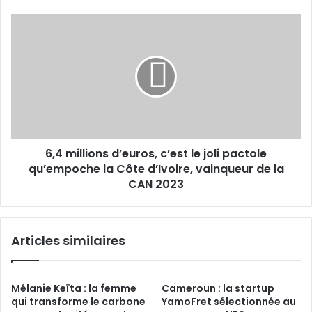
familial
6,4
millions
d’euros,
c’est
le
joli
pactole
qu’empoche
la
6,4 millions d’euros, c’est le joli pactole
Côte
d’Ivoire,
qu’empoche la Côte d’Ivoire, vainqueur de la
vainqueur
CAN 2023
de
la
CAN
Articles similaires
2023
Mélanie Keïta : la femme
Cameroun : la startup
qui transforme le carbone
YamoFret sélectionnée au