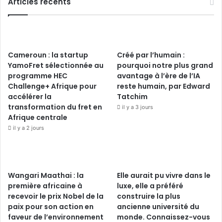
Articles récents
Cameroun : la startup
Créé par l’humain :
YamoFret sélectionnée au
pourquoi notre plus grand
programme HEC
avantage à l’ère de l’IA
Challenge+ Afrique pour
reste humain, par Edward
accélérer la
Tatchim
transformation du fret en
il y a 3 jours
Afrique centrale
il y a 2 jours
Wangari Maathai : la
Elle aurait pu vivre dans le
première africaine à
luxe, elle a préféré
recevoir le prix Nobel de la
construire la plus
paix pour son action en
ancienne université du
faveur de l’environnement
monde. Connaissez-vous