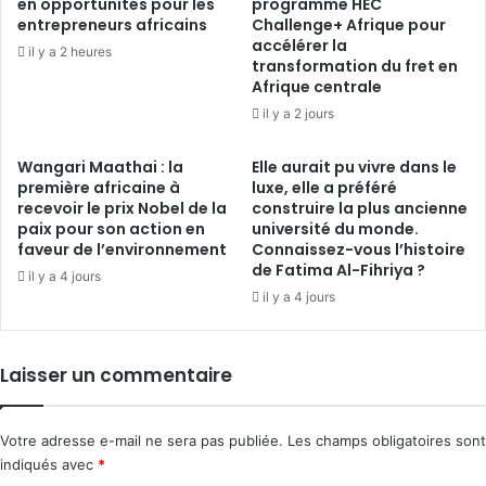
en opportunités pour les
programme HEC
entrepreneurs africains
Challenge+ Afrique pour
accélérer la
il y a 2 heures
transformation du fret en
Afrique centrale
il y a 2 jours
Wangari Maathai : la
Elle aurait pu vivre dans le
première africaine à
luxe, elle a préféré
recevoir le prix Nobel de la
construire la plus ancienne
paix pour son action en
université du monde.
faveur de l’environnement
Connaissez-vous l’histoire
de Fatima Al-Fihriya ?
il y a 4 jours
il y a 4 jours
Laisser un commentaire
Votre adresse e-mail ne sera pas publiée.
Les champs obligatoires sont
indiqués avec
*