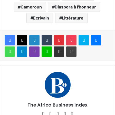
Cameroun
Diaspora à l'honneur
Ecrivain
Littérature
Facebook
X
Linkedin
Tumblr
Pinterest
Pocket
Skype
Messen
WhatsApp
Telegram
Viber
Ligne
Partager par email
Imprimer
The Africa Business Index
Website
Facebook
X
Linkedin
Instagram