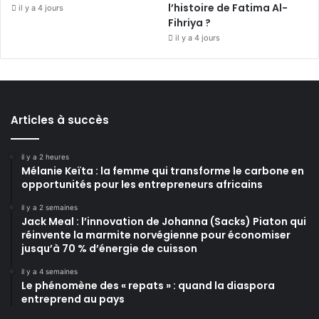
l’histoire de Fatima Al-
il y a 4 jours
Fihriya ?
il y a 4 jours
Articles à succès
il y a 2 heures
Mélanie Keïta : la femme qui transforme le carbone en
opportunités pour les entrepreneurs africains
il y a 2 semaines
Jack Meal : l’innovation de Johanna (Sacks) Piaton qui
réinvente la marmite norvégienne pour économiser
jusqu’à 70 % d’énergie de cuisson
il y a 4 semaines
Le phénomène des « repats » : quand la diaspora
entreprend au pays