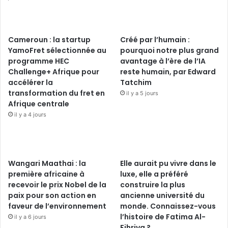
Cameroun : la startup
Créé par l’humain :
YamoFret sélectionnée au
pourquoi notre plus grand
programme HEC
avantage à l’ère de l’IA
Challenge+ Afrique pour
reste humain, par Edward
accélérer la
Tatchim
transformation du fret en
il y a 5 jours
Afrique centrale
il y a 4 jours
Wangari Maathai : la
Elle aurait pu vivre dans le
première africaine à
luxe, elle a préféré
recevoir le prix Nobel de la
construire la plus
paix pour son action en
ancienne université du
faveur de l’environnement
monde. Connaissez-vous
l’histoire de Fatima Al-
il y a 6 jours
Fihriya ?