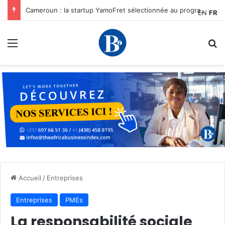
Cameroun : la startup YamoFret sélectionnée au programme HEC Challenge+ Afrique pour accélérer la transformation du fret en Afrique centrale
EN
FR
Menu
R
Accueil
/
Entreprises
Entreprises
PMEs
La responsabilité sociale