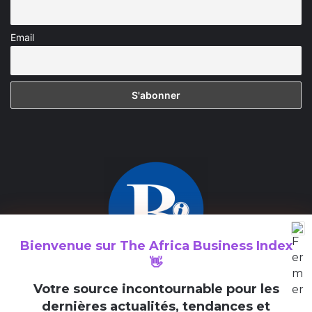
Email
Bienvenue sur
The Africa Business Index
👋
The Africa Business Index est un média consacré à la valorisation
V
otre source incontournable pour les
des initiatives entrepreneuriales en Afrique et au sein de la
dernières actualités, tendances et