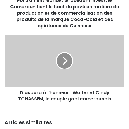
Portrait entreprise : Gracedom Invest, le
du
Cameroun tient le haut du pavé en matière de
pavé
production et de commercialisation des
en
produits de la marque Coca-Cola et des
matière
spiritueux de Guinness
de
production
Diaspora
et
à
de
l’honneur
commercialisation
:
des
Walter
produits
et
de
Cindy
la
TCHASSEM,
marque
le
Coca-
Diaspora à l’honneur : Walter et Cindy
couple
Cola
goal
TCHASSEM, le couple goal camerounais
et
camerounais
des
spiritueux
de
Articles similaires
Guinness