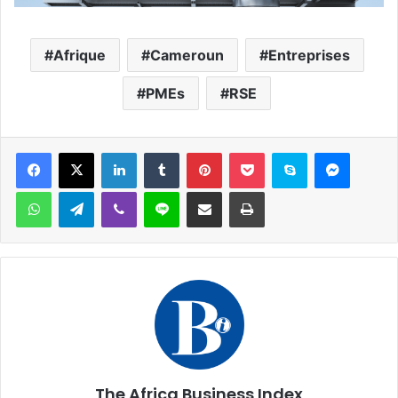
Afrique
Cameroun
Entreprises
PMEs
RSE
Facebook
X
Linkedin
Tumblr
Pinterest
Pocket
Skype
Messen
WhatsApp
Telegram
Viber
Ligne
Partager par email
Imprimer
The Africa Business Index