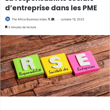
d’entreprise dans les PME
Follow
Envoyer
The Africa Business Index
octobre 19, 2023
on
un
3 minutes de lecture
X
courriel