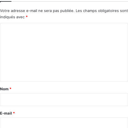
Votre adresse e-mail ne sera pas publiée.
Les champs obligatoires sont
indiqués avec
*
C
o
m
m
e
n
t
a
Nom
*
i
r
e
E-mail
*
*