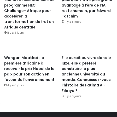
programme HEC
avantage à l’ère de l’IA
Challenge+ Afrique pour
reste humain, par Edward
accélérer la
Tatchim
transformation du fret en
il y a 5 jours
Afrique centrale
il y a 4 jours
Wangari Maathai : la
Elle aurait pu vivre dans le
première africaine à
luxe, elle a préféré
recevoir le prix Nobel de la
construire la plus
paix pour son action en
ancienne université du
faveur de l’environnement
monde. Connaissez-vous
l’histoire de Fatima Al-
il y a 6 jours
Fihriya ?
il y a 6 jours