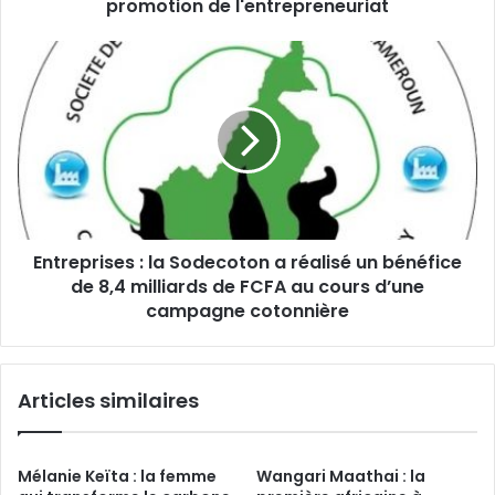
l'entrepreneuriat
promotion de l'entrepreneuriat
Entreprises :
la
Sodecoton
a
réalisé
un
bénéfice
de
8,4
Entreprises : la Sodecoton a réalisé un bénéfice
milliards
de
de 8,4 milliards de FCFA au cours d’une
FCFA
campagne cotonnière
au
cours
d’une
Articles similaires
campagne
cotonnière
Mélanie Keïta : la femme
Wangari Maathai : la