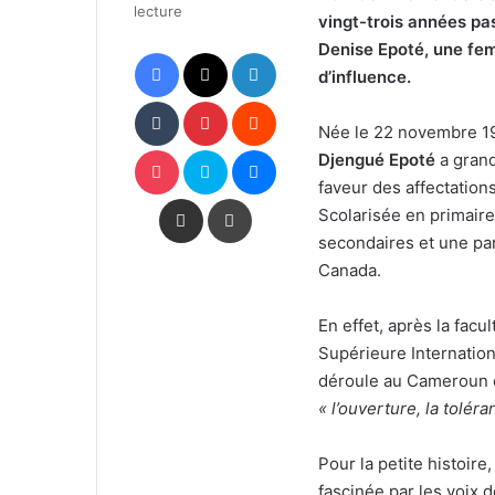
lecture
vingt-trois années pas
Denise Epoté, une fe
Facebook
X
Linkedin
d’influence.
Tumblr
Pinterest
Reddit
Née le 22 novembre 1
Pocket
Skype
Messenger
Djengué Epoté
a grand
faveur des affectations
Partager par email
Imprimer
Scolarisée en primaire
secondaires et une par
Canada.
En effet, après la facul
Supérieure Internatio
déroule au Cameroun et
« l’ouverture, la toléra
Pour la petite histoire
fascinée par les voix 