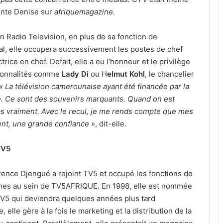
onte Denise sur
afriquemagazine.
 Radio Television, en plus de sa fonction de
al, elle occupera successivement les postes de chef
trice en chef. Defait, elle a eu l’honneur et le privilège
rsonnalités comme
Lady Di
ou H
elmut Kohl
, le chancelier
« La télévision camerounaise ayant été financée par la
. Ce sont des souvenirs marquants. Quand on est
as vraiment. Avec le recul, je me rends compte que mes
nt, une grande confiance »
, dit-elle.
TV5
rence Djengué a rejoint TV5 et occupé les fonctions de
es au sein de TV5AFRIQUE. En 1998, elle est nommée
TV5 qui deviendra quelques années plus tard
lle gère à la fois le marketing et la distribution de la