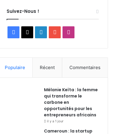
Suivez-Nous !
Facebook
X
Linkedin
YouTube
Instagram
Populaire
Récent
Commentaires
Mélanie Keïta : la femme
qui transforme le
carbone en
opportunités pour les
entrepreneurs africains
il y a 1 jour
Cameroun : la startup