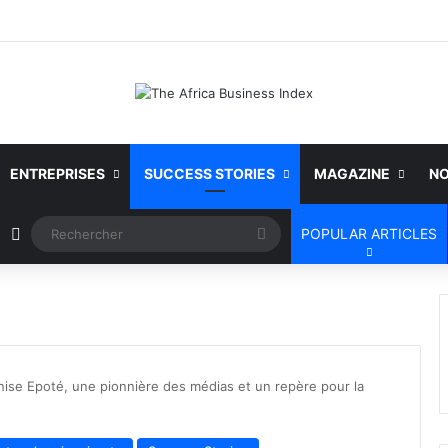
ENTREPRISES
SUCCESS STORIES
MAGAZINE
NO
Article Aléatoire
Rechercher
POPULAR ARTICLES
nise Epoté, une pionnière des médias et un repère pour la