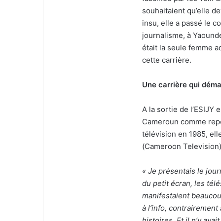
souhaitaient qu’elle dev
insu, elle a passé le 
journalisme, à Yaoundé.
était la seule femme a
cette carrière.
Une carrière qui dém
A la sortie de l’ESIJY
Cameroun comme report
télévision en 1985, el
(Cameroon Television)
« Je présentais le jour
du petit écran, les té
manifestaient beaucoup
à l’info, contrairement
histoires. Et il n’y a