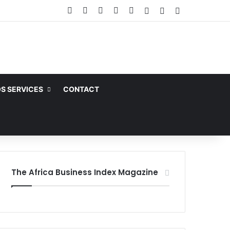
Facebook
X
Linkedin
YouTube
Instagram
Article Aléatoire
Sidebar (barre la
Switch skin
S SERVICES
CONTACT
The Africa Business Index Magazine