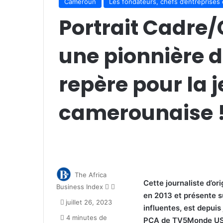
Cameroun
Les fondateurs, chefs d’entreprises 
Portrait Cadre/
une pionnière 
repère pour la 
camerounaise 
The Africa
Cette journaliste d’or
Follow
Envoyer
Business Index
en 2013 et présente su
on
un
juillet 26, 2023
X
courriel
influentes, est depui
4 minutes de
PCA de TV5Monde USA