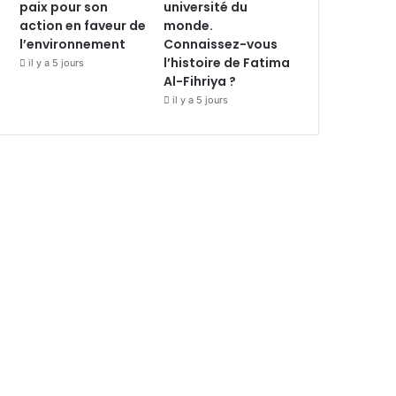
paix pour son
université du
action en faveur de
monde.
l’environnement
Connaissez-vous
l’histoire de Fatima
il y a 5 jours
Al-Fihriya ?
il y a 5 jours