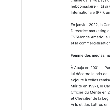
chaîne dans 48 pays du
hebdomadaire
« Et si 
Internationale (RFI), 
En janvier 2022, la C
Directrice marketing
TV5Monde Amérique lati
et la commercialisation
Femme des médias mul
À Abuja en 2001, le P
lui décerne le prix de 
s’ajoute à celles remis
Mérite en 1997), le Ca
Officier du Mérite en 
et Chevalier de la Lég
Arts et des Lettres en