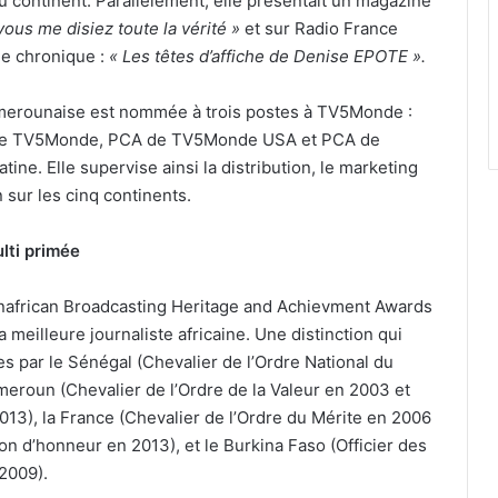
 continent. Parallèlement, elle présentait un magazine
vous me disiez toute la vérité »
et sur Radio France
une chronique :
« Les têtes d’affiche de Denise EPOTE ».
amerounaise est nommée à trois postes à TV5Monde :
 de TV5Monde, PCA de TV5Monde USA et PCA de
ne. Elle supervise ainsi la distribution, le marketing
 sur les cinq continents.
ti primée
anafrican Broadcasting Heritage and Achievment Awards
la meilleure journaliste africaine. Une distinction qui
es par le Sénégal (Chevalier de l’Ordre National du
meroun (Chevalier de l’Ordre de la Valeur en 2003 et
2013), la France (Chevalier de l’Ordre du Mérite en 2006
ion d’honneur en 2013), et le Burkina Faso (Officier des
 2009).