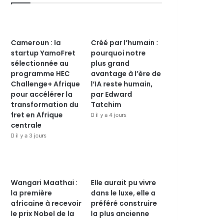
Cameroun : la
Créé par l’humain :
startup YamoFret
pourquoi notre
sélectionnée au
plus grand
programme HEC
avantage à l’ère de
Challenge+ Afrique
l’IA reste humain,
pour accélérer la
par Edward
transformation du
Tatchim
fret en Afrique
il y a 4 jours
centrale
il y a 3 jours
Wangari Maathai :
Elle aurait pu vivre
la première
dans le luxe, elle a
africaine à recevoir
préféré construire
le prix Nobel de la
la plus ancienne