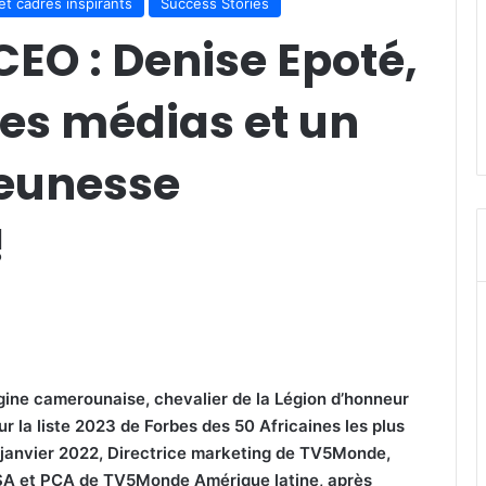
et cadres inspirants
Success Stories
CEO : Denise Epoté,
des médias et un
jeunesse
!
igine camerounaise, chevalier de la Légion d’honneur
r la liste 2023 de Forbes des 50 Africaines les plus
s janvier 2022, Directrice marketing de TV5Monde,
 et PCA de TV5Monde Amérique latine, après