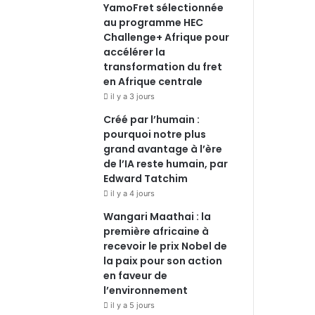
YamoFret sélectionnée
au programme HEC
Challenge+ Afrique pour
accélérer la
transformation du fret
en Afrique centrale
il y a 3 jours
Créé par l’humain :
pourquoi notre plus
grand avantage à l’ère
de l’IA reste humain, par
Edward Tatchim
il y a 4 jours
Wangari Maathai : la
première africaine à
recevoir le prix Nobel de
la paix pour son action
en faveur de
l’environnement
il y a 5 jours