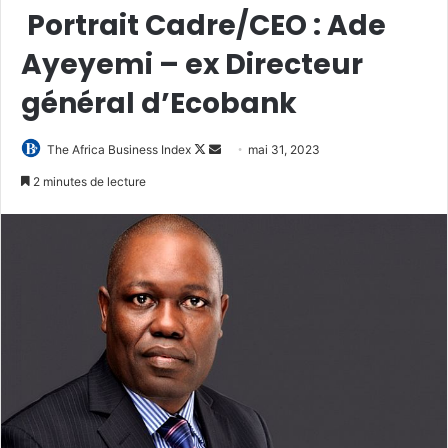
Portrait Cadre/CEO : Ade
Ayeyemi – ex Directeur
général d’Ecobank
Follow
Envoyer
The Africa Business Index
mai 31, 2023
on
un
2 minutes de lecture
X
courriel