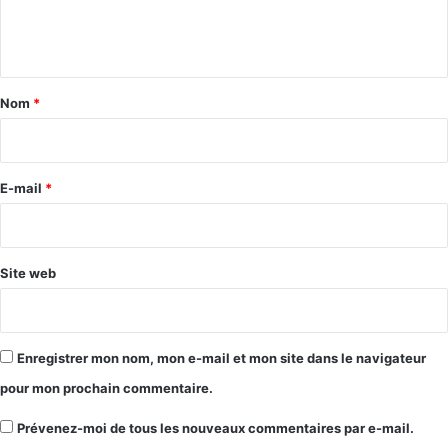
e
n
t
a
Nom
*
i
r
e
E-mail
*
*
Site web
Enregistrer mon nom, mon e-mail et mon site dans le navigateur
pour mon prochain commentaire.
Prévenez-moi de tous les nouveaux commentaires par e-mail.