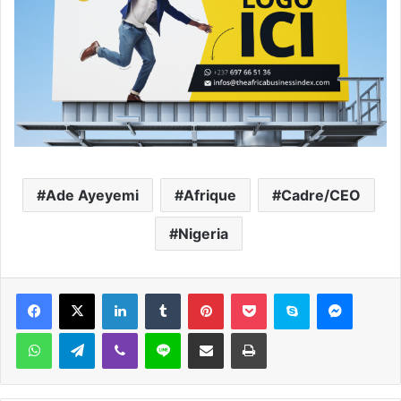
Ade Ayeyemi
Afrique
Cadre/CEO
Nigeria
Facebook
X
Linkedin
Tumblr
Pinterest
Pocket
Skype
Messen
WhatsApp
Telegram
Viber
Ligne
Partager par email
Imprimer