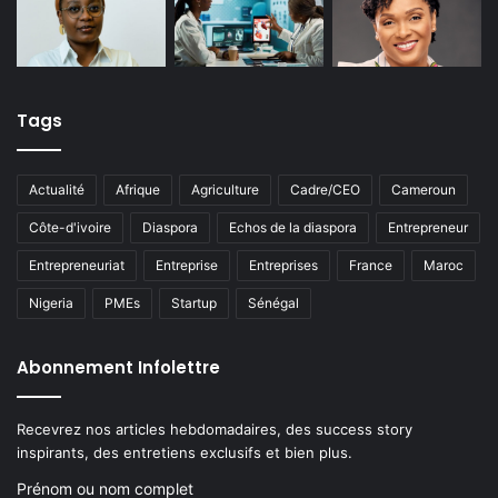
Tags
Actualité
Afrique
Agriculture
Cadre/CEO
Cameroun
Côte-d'ivoire
Diaspora
Echos de la diaspora
Entrepreneur
Entrepreneuriat
Entreprise
Entreprises
France
Maroc
Nigeria
PMEs
Startup
Sénégal
Abonnement Infolettre
Recevrez nos articles hebdomadaires, des success story
inspirants, des entretiens exclusifs et bien plus.
Prénom ou nom complet