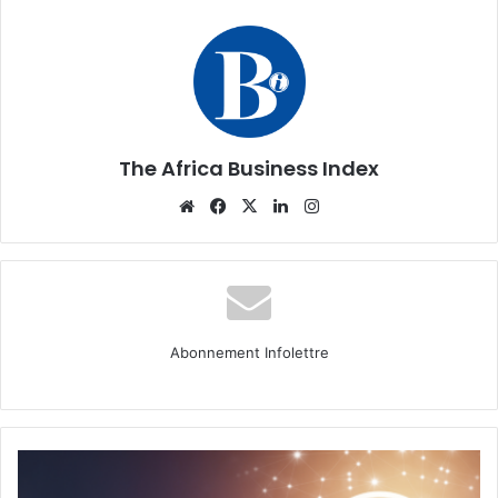
The Africa Business Index
Website
Facebook
X
Linkedin
Instagram
Abonnement Infolettre
Top
15