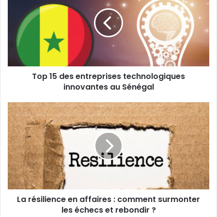
des
entreprises
technologiques
innovantes
au
Sénégal
Top 15 des entreprises technologiques
innovantes au Sénégal
La
résilience
en
affaires
:
comment
surmonter
les
échecs
La résilience en affaires : comment surmonter
et
rebondir ?
les échecs et rebondir ?