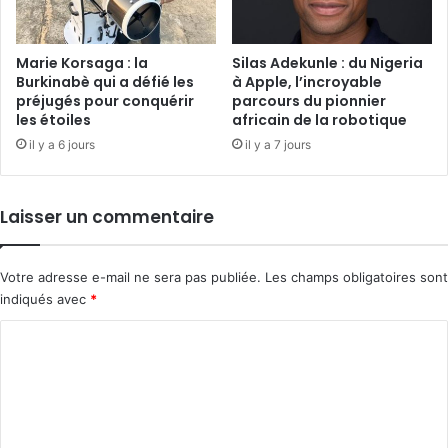
Marie Korsaga : la
Silas Adekunle : du Nigeria
Burkinabè qui a défié les
à Apple, l’incroyable
préjugés pour conquérir
parcours du pionnier
les étoiles
africain de la robotique
il y a 6 jours
il y a 7 jours
Laisser un commentaire
Votre adresse e-mail ne sera pas publiée.
Les champs obligatoires sont
indiqués avec
*
C
o
m
m