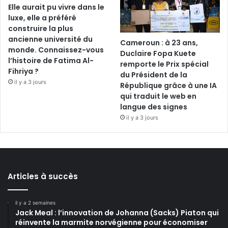
Elle aurait pu vivre dans le
luxe, elle a préféré
construire la plus
ancienne université du
Cameroun : à 23 ans,
monde. Connaissez-vous
Duclaire Fopa Kuete
l’histoire de Fatima Al-
remporte le Prix spécial
Fihriya ?
du Président de la
il y a 3 jours
République grâce à une IA
qui traduit le web en
langue des signes
il y a 3 jours
Articles à succès
il y a 2 semaines
Jack Meal : l’innovation de Johanna (Sacks) Piaton qui
réinvente la marmite norvégienne pour économiser