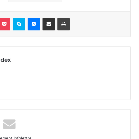
nterest
Pocket
Skype
Messenger
Partager par email
Imprimer
ndex
ment Infolettre