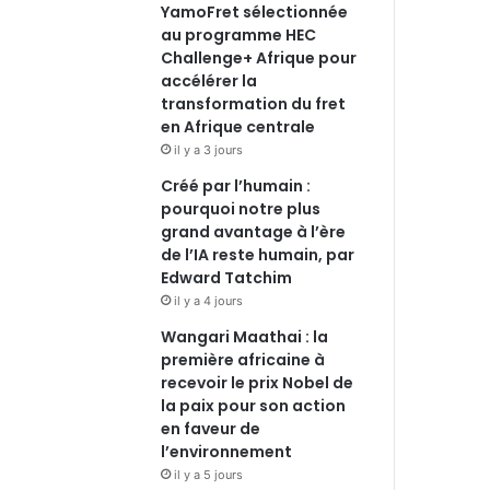
YamoFret sélectionnée
au programme HEC
Challenge+ Afrique pour
accélérer la
transformation du fret
en Afrique centrale
il y a 3 jours
Créé par l’humain :
pourquoi notre plus
grand avantage à l’ère
de l’IA reste humain, par
Edward Tatchim
il y a 4 jours
Wangari Maathai : la
première africaine à
recevoir le prix Nobel de
la paix pour son action
en faveur de
l’environnement
il y a 5 jours