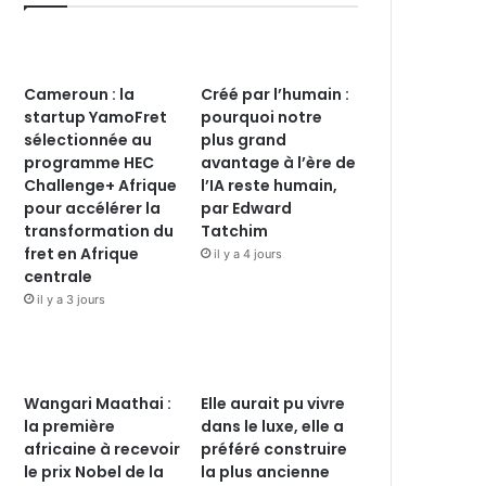
Cameroun : la
Créé par l’humain :
startup YamoFret
pourquoi notre
sélectionnée au
plus grand
programme HEC
avantage à l’ère de
Challenge+ Afrique
l’IA reste humain,
pour accélérer la
par Edward
transformation du
Tatchim
fret en Afrique
il y a 4 jours
centrale
il y a 3 jours
Wangari Maathai :
Elle aurait pu vivre
la première
dans le luxe, elle a
africaine à recevoir
préféré construire
le prix Nobel de la
la plus ancienne