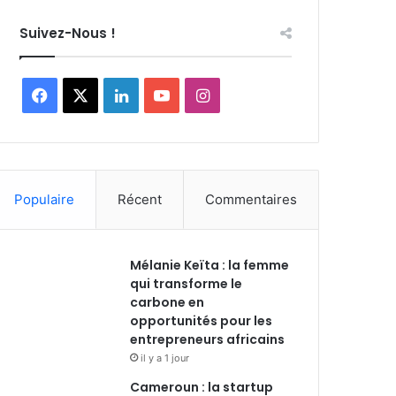
Suivez-Nous !
Facebook
X
Linkedin
YouTube
Instagram
Populaire
Récent
Commentaires
Mélanie Keïta : la femme
qui transforme le
carbone en
opportunités pour les
entrepreneurs africains
il y a 1 jour
Cameroun : la startup