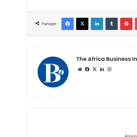
Facebook
X
Linkedin
Tumblr
Pi
Partager
The Africa Business I
Website
Facebook
X
Linkedin
Instagram
Abonne