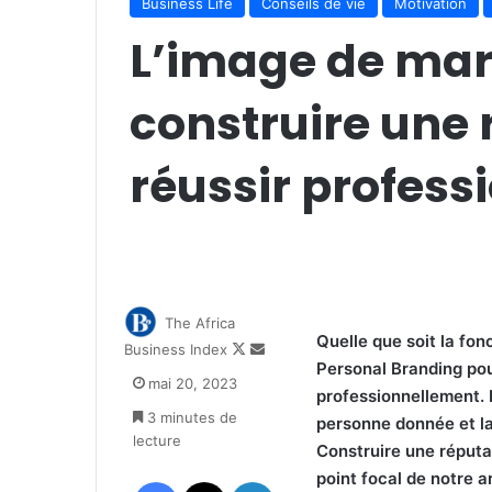
Business Life
Conseils de vie
Motivation
L’image de mar
construire une 
réussir profes
The Africa
Quelle que soit la fonc
Follow
Envoyer
Business Index
Personal Branding pou
on
un
mai 20, 2023
X
courriel
professionnellement. 
3 minutes de
personne donnée et la
lecture
Construire une réputat
point focal de notre ar
Facebook
X
Linkedin