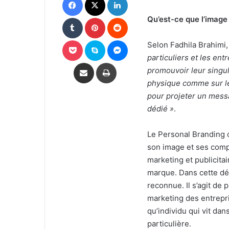
Tumblr
Pinterest
Reddit
Qu’est-ce que l’imag
Pocket
Skype
Messenger
Selon Fadhila Brahimi,
particuliers et les ent
Partager par email
Imprimer
promouvoir leur singul
physique comme sur le 
pour projeter un messa
dédié »
.
Le Personal Branding 
son image et ses comp
marketing et publicita
marque. Dans cette dé
reconnue. Il s’agit de
marketing des entrepr
qu’individu qui vit da
particulière.