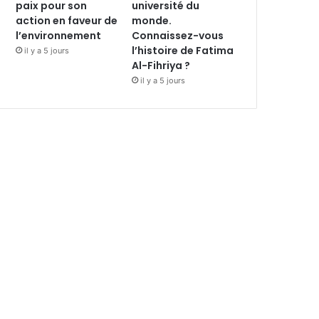
paix pour son
université du
action en faveur de
monde.
l’environnement
Connaissez-vous
l’histoire de Fatima
il y a 5 jours
Al-Fihriya ?
il y a 5 jours