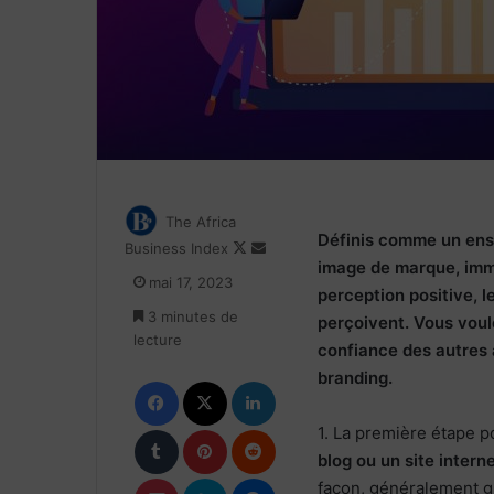
The Africa
Définis comme un ense
Follow
Envoyer
Business Index
image de marque, immé
on
un
mai 17, 2023
X
courriel
perception positive, l
3 minutes de
perçoivent. Vous voul
lecture
confiance des autres 
branding.
Facebook
X
Linkedin
Tumblr
Pinterest
Reddit
1. La première étape 
blog ou un site intern
Pocket
Skype
Messenger
façon, généralement gr