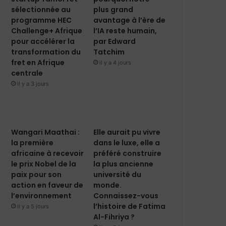
sélectionnée au
plus grand
programme HEC
avantage à l’ère de
Challenge+ Afrique
l’IA reste humain,
pour accélérer la
par Edward
transformation du
Tatchim
fret en Afrique
il y a 4 jours
centrale
il y a 3 jours
Wangari Maathai :
Elle aurait pu vivre
la première
dans le luxe, elle a
africaine à recevoir
préféré construire
le prix Nobel de la
la plus ancienne
paix pour son
université du
action en faveur de
monde.
l’environnement
Connaissez-vous
l’histoire de Fatima
il y a 5 jours
Al-Fihriya ?