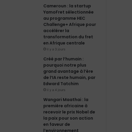
Cameroun : la startup
YamoFret sélectionnée
au programme HEC
Challenge+ Afrique pour
accélérer la
transformation du fret
en Afrique centrale
il y a 3 jours
Créé par l’humain :
pourquoi notre plus
grand avantage à l’ère
de l’IA reste humain, par
Edward Tatchim
il y a 4 jours
Wangari Maathai : la
première africaine à
recevoir le prix Nobel de
la paix pour son action
en faveur de
l’environnement