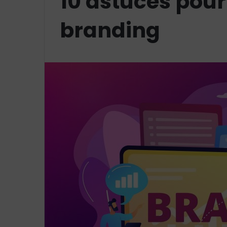
10 astuces pou
branding