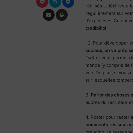
réalisés.L’idéal reste
Partager par email
Imprimer
régulièrement sur votr
d’expertises. Ce qui vo
crédibilité
2. Pour développer so
sociaux, on va précis
Twitter vous permet de
monde (y compris de fu
voir. De plus, si vous 
sur lesquelles tombero
3.
Parler des choses 
auprès du recruteur e
4. Poster pour rester a
commentaires sous vo
branding. La personne 