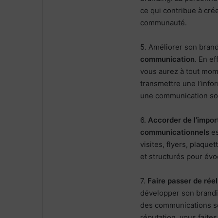
ce qui contribue à cré
communauté.
5. Améliorer son bran
communication
. En e
vous aurez à tout mom
transmettre une l’info
une communication soi
6.
Accorder de l’impo
communicationnels
es
visites, flyers, plaqu
et structurés pour évo
7.
Faire passer de rée
développer son brandi
des communications so
réputation, vous faite