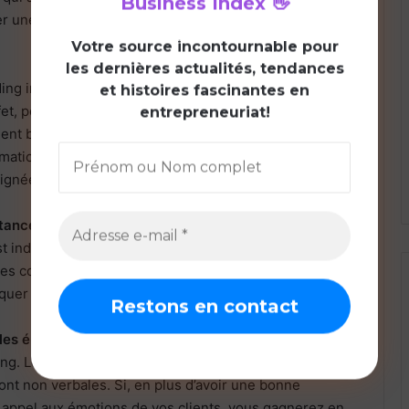
Business Index
👋
er une relation de confiance au sein de votre
V
otre source incontournable pour
les dernières actualités, tendances
ding implique aussi que vous
soignez votre
et histoires fascinantes en
ffet, peu importe le domaine dans lequel vous exercez,
entrepreneuriat!
ent besoin de communiquer avec des clients, de
rmation ou de discuter avec d’autres professionnels. Et
gnée vous différencie des autres.
rtance au développement de bons outils
t indispensable. En effet, qu’il s’agisse de cartes de
ettes commerciales… Ceux-ci doivent être bien soignés
quer qui vous êtes et ce que vous faites.
lles émotions dans votre message
permet aussi de
ng. Les spécialistes et psychologues disent que 90 %
nt non verbales. Si, en plus d’avoir une bonne
s appel aux émotions de vos clients, vous gagnerez en