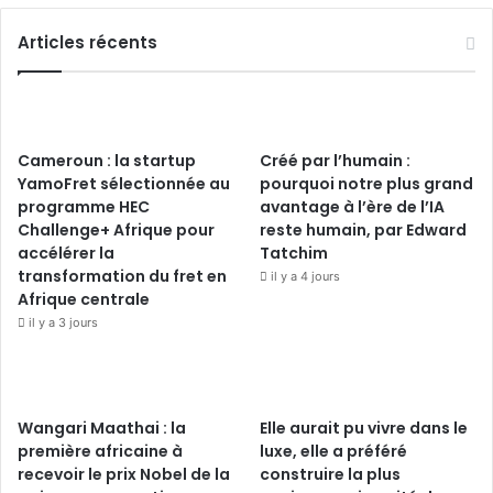
Articles récents
Cameroun : la startup
Créé par l’humain :
YamoFret sélectionnée au
pourquoi notre plus grand
programme HEC
avantage à l’ère de l’IA
Challenge+ Afrique pour
reste humain, par Edward
accélérer la
Tatchim
transformation du fret en
il y a 4 jours
Afrique centrale
il y a 3 jours
Wangari Maathai : la
Elle aurait pu vivre dans le
première africaine à
luxe, elle a préféré
recevoir le prix Nobel de la
construire la plus