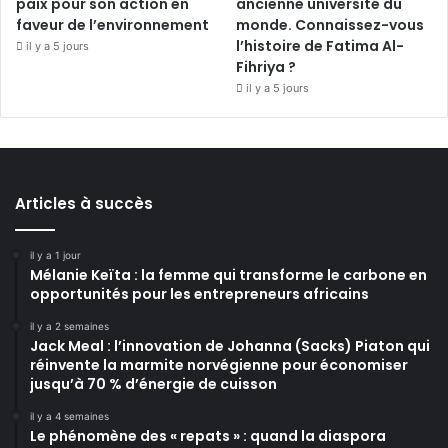
paix pour son action en
ancienne université du
faveur de l’environnement
monde. Connaissez-vous
l’histoire de Fatima Al-
il y a 5 jours
Fihriya ?
il y a 5 jours
Articles à succès
il y a 1 jour
Mélanie Keïta : la femme qui transforme le carbone en
opportunités pour les entrepreneurs africains
il y a 2 semaines
Jack Meal : l’innovation de Johanna (Sacks) Piaton qui
réinvente la marmite norvégienne pour économiser
jusqu’à 70 % d’énergie de cuisson
il y a 4 semaines
Le phénomène des « repats » : quand la diaspora