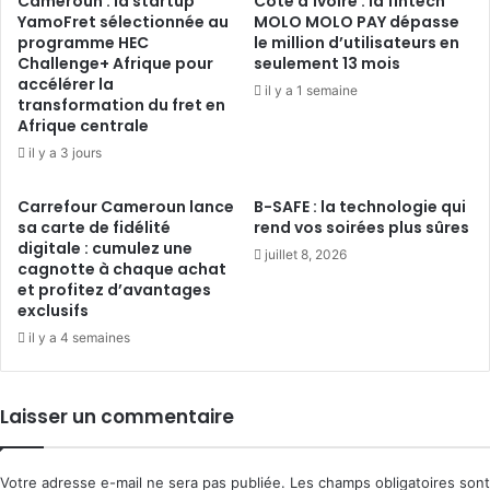
Cameroun : la startup
Côte d’Ivoire : la fintech
YamoFret sélectionnée au
MOLO MOLO PAY dépasse
programme HEC
le million d’utilisateurs en
Challenge+ Afrique pour
seulement 13 mois
accélérer la
il y a 1 semaine
transformation du fret en
Afrique centrale
il y a 3 jours
Carrefour Cameroun lance
B-SAFE : la technologie qui
sa carte de fidélité
rend vos soirées plus sûres
digitale : cumulez une
juillet 8, 2026
cagnotte à chaque achat
et profitez d’avantages
exclusifs
il y a 4 semaines
Laisser un commentaire
Votre adresse e-mail ne sera pas publiée.
Les champs obligatoires sont