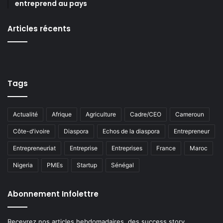
entreprend au pays
Articles récents
Tags
Actualité
Afrique
Agriculture
Cadre/CEO
Cameroun
Côte-d'ivoire
Diaspora
Echos de la diaspora
Entrepreneur
Entrepreneuriat
Entreprise
Entreprises
France
Maroc
Nigeria
PMEs
Startup
Sénégal
Abonnement Infolettre
Recevrez nos articles hebdomadaires, des success story