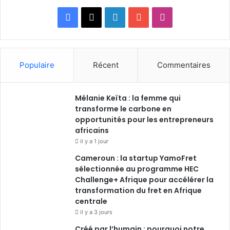
Facebook
X
Linkedin
YouTube
Instagram
Populaire
Récent
Commentaires
Mélanie Keïta : la femme qui
transforme le carbone en
opportunités pour les entrepreneurs
africains
il y a 1 jour
Cameroun : la startup YamoFret
sélectionnée au programme HEC
Challenge+ Afrique pour accélérer la
transformation du fret en Afrique
centrale
il y a 3 jours
Créé par l’humain : pourquoi notre