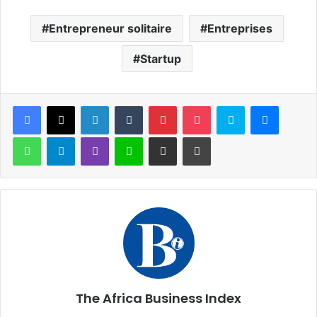
Entrepreneur solitaire
Entreprises
Startup
Facebook
X
Linkedin
Tumblr
Pinterest
Pocket
Skype
Messen
WhatsApp
Telegram
Viber
Ligne
Partager par email
Imprimer
The Africa Business Index