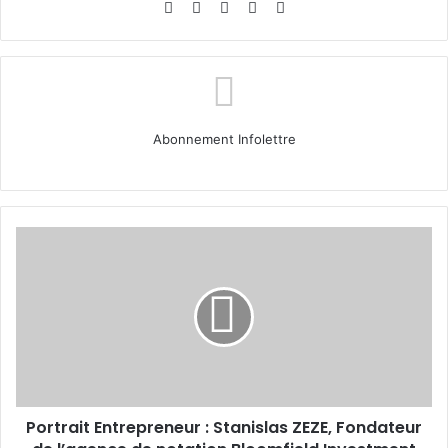
Website
Facebook
X
Linkedin
Instagram
Abonnement Infolettre
Portrait
Entrepreneur
:
Stanislas
ZEZE,
Fondateur
de
l’agence
de
Portrait Entrepreneur : Stanislas ZEZE, Fondateur
notation
Bloomfield