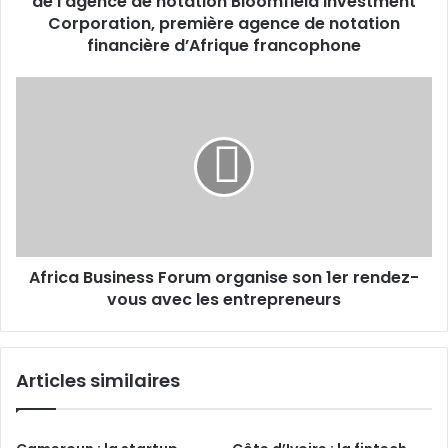
de l’agence de notation Bloomfield Investment
Investment
Corporation, première agence de notation
Corporation,
financière d’Afrique francophone
première
agence
Africa
de
Business
notation
Forum
financière
organise
d’Afrique
son
francophone
1er
rendez-
vous
avec
Africa Business Forum organise son 1er rendez-
les
entrepreneurs
vous avec les entrepreneurs
Articles similaires