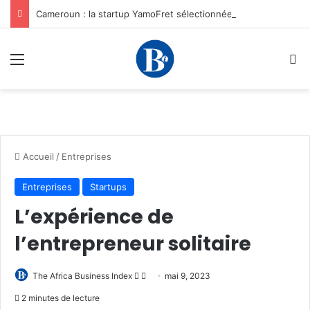
Cameroun : la startup YamoFret sélectionnée au programme HEC Challenge+ Afrique pour accélérer la transformation du fret en Afrique centrale
Menu
R
Accueil
/
Entreprises
Entreprises
Startups
L’expérience de
l’entrepreneur solitaire
Follow
Envoyer
The Africa Business Index
mai 9, 2023
on
un
2 minutes de lecture
X
courriel