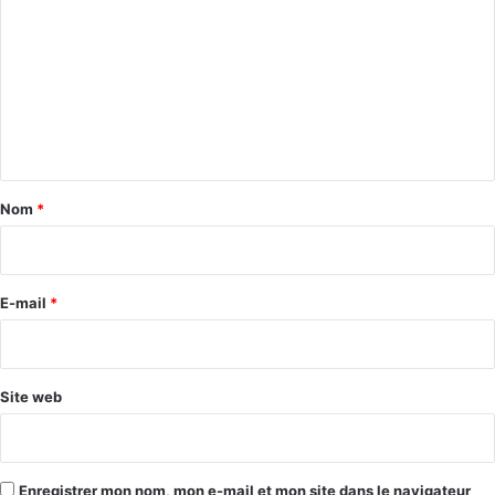
o
m
m
e
n
t
a
Nom
*
i
r
e
E-mail
*
*
Site web
Enregistrer mon nom, mon e-mail et mon site dans le navigateur