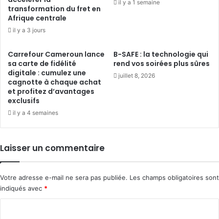
il y a 1 semaine
transformation du fret en
Afrique centrale
il y a 3 jours
Carrefour Cameroun lance
B-SAFE : la technologie qui
sa carte de fidélité
rend vos soirées plus sûres
digitale : cumulez une
juillet 8, 2026
cagnotte à chaque achat
et profitez d’avantages
exclusifs
il y a 4 semaines
Laisser un commentaire
Votre adresse e-mail ne sera pas publiée.
Les champs obligatoires sont
indiqués avec
*
C