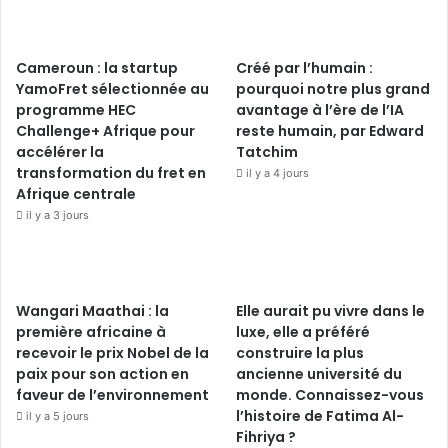
Cameroun : la startup
Créé par l’humain :
YamoFret sélectionnée au
pourquoi notre plus grand
programme HEC
avantage à l’ère de l’IA
Challenge+ Afrique pour
reste humain, par Edward
accélérer la
Tatchim
transformation du fret en
il y a 4 jours
Afrique centrale
il y a 3 jours
Wangari Maathai : la
Elle aurait pu vivre dans le
première africaine à
luxe, elle a préféré
recevoir le prix Nobel de la
construire la plus
paix pour son action en
ancienne université du
faveur de l’environnement
monde. Connaissez-vous
l’histoire de Fatima Al-
il y a 5 jours
Fihriya ?