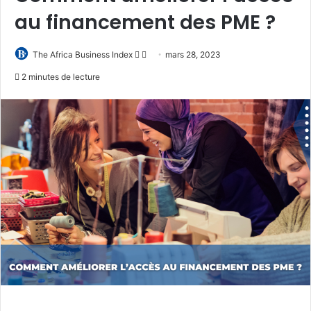
au financement des PME ?
Follow
Envoyer
The Africa Business Index
mars 28, 2023
on
un
2 minutes de lecture
X
courriel