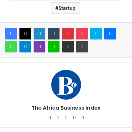
Startup
Facebook
X
Linkedin
Tumblr
Pinterest
Pocket
Skype
Messen
WhatsApp
Telegram
Viber
Ligne
Partager par email
Imprimer
The Africa Business Index
Website
Facebook
X
Linkedin
Instagram