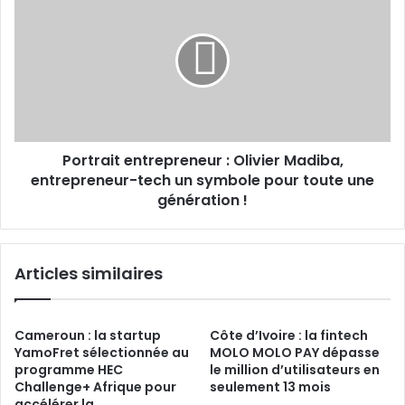
de
entrepreneur :
suspension
Olivier
Madiba,
entrepreneur-
tech
un
symbole
pour
Portrait entrepreneur : Olivier Madiba,
toute
une
entrepreneur-tech
un symbole pour toute une
génération !
génération !
Articles similaires
Cameroun : la startup
Côte d’Ivoire : la fintech
YamoFret sélectionnée au
MOLO MOLO PAY dépasse
programme HEC
le million d’utilisateurs en
Challenge+ Afrique pour
seulement 13 mois
accélérer la