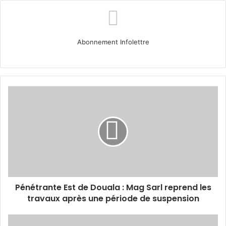
Abonnement Infolettre
Pénétrante
Est
de
Douala
:
Mag
Sarl
reprend
les
Pénétrante Est de Douala : Mag Sarl reprend les
travaux
après
travaux après une période de suspension
une
période
Portrait