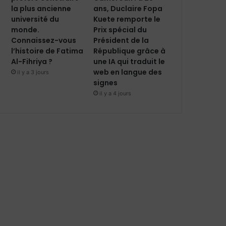
ans, Duclaire Fopa
la plus ancienne
Kuete remporte le
université du
Prix spécial du
monde.
Président de la
Connaissez-vous
République grâce à
l’histoire de Fatima
une IA qui traduit le
Al-Fihriya ?
web en langue des
il y a 3 jours
signes
il y a 4 jours