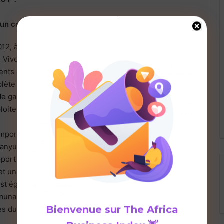
 un coup d’œil
, à la suite de l’acquisition des activités en aval du
, Vivo Energy Kenya est un leader du marché et
ents du marché, du détail aux clients commerciaux.
te de carburants automobiles, de lubrifiants, de
de gaz de pétrole liquéfié (GPL) et de carburants noirs,
oite un vaste réseau de vente au détail.
importants terminaux de stockage de pétrole en vrac à
yuki ; services d’aviation à l’aéroport international
oport Wilson, à l’aéroport international de Mombasa et à
 et une usine de mélange d’huiles lubrifiantes à
est également réputée pour ses programmes
nautaire à fort impact, visant à créer des avantages
Bienvenue sur
The Africa
es durables dans les communautés.