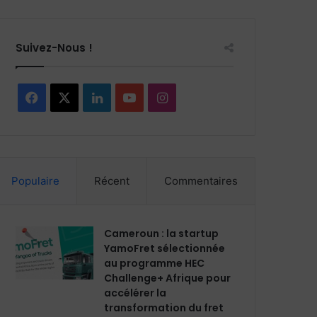
Suivez-Nous !
Facebook
X
Linkedin
YouTube
Instagram
Populaire
Récent
Commentaires
Cameroun : la startup
YamoFret sélectionnée
au programme HEC
Challenge+ Afrique pour
accélérer la
transformation du fret