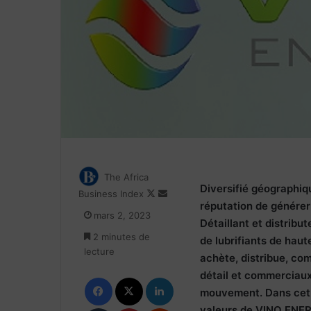
The Africa
Diversifié géographiq
Follow
Envoyer
Business Index
réputation de générer
on
un
mars 2, 2023
X
courriel
Détaillant et distribu
2 minutes de
de lubrifiants de haute
lecture
achète, distribue, com
détail et commerciaux 
Facebook
X
Linkedin
mouvement. Dans cet a
Tumblr
Pinterest
Reddit
valeurs de VINO ENE