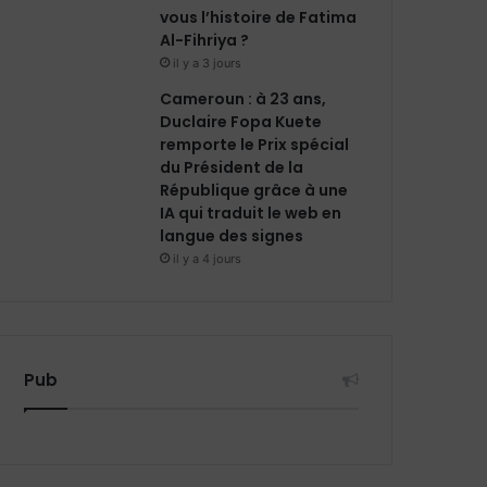
vous l’histoire de Fatima
Al-Fihriya ?
il y a 3 jours
Cameroun : à 23 ans,
Duclaire Fopa Kuete
remporte le Prix spécial
du Président de la
République grâce à une
IA qui traduit le web en
langue des signes
il y a 4 jours
Pub