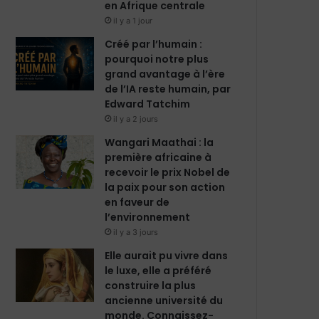
en Afrique centrale
il y a 1 jour
Créé par l’humain :
pourquoi notre plus
grand avantage à l’ère
de l’IA reste humain, par
Edward Tatchim
il y a 2 jours
Wangari Maathai : la
première africaine à
recevoir le prix Nobel de
la paix pour son action
en faveur de
l’environnement
il y a 3 jours
Elle aurait pu vivre dans
le luxe, elle a préféré
construire la plus
ancienne université du
monde. Connaissez-