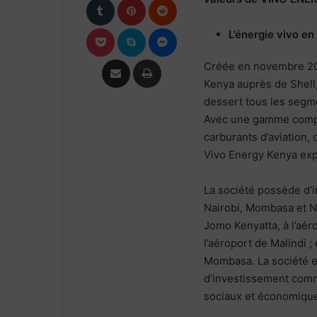
Pocket
Skype
Messenger
L’énergie vivo en
Partager par email
Imprimer
Créée en novembre 2012
Kenya auprès de Shell
dessert tous les segm
Avec une gamme complè
carburants d’aviation, 
Vivo Energy Kenya expl
La société possède d’
Nairobi, Mombasa et Nan
Jomo Kenyatta, à l’aér
l’aéroport de Malindi ;
Mombasa. La société 
d’investissement commu
sociaux et économiqu