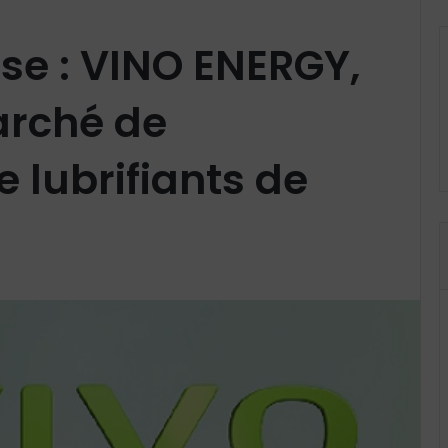
ise : VINO ENERGY,
arché de
 lubrifiants de