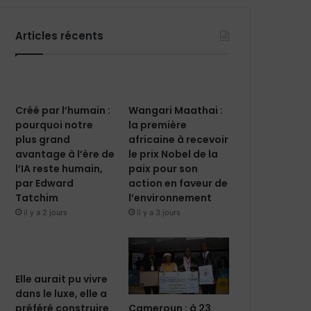
Articles récents
Créé par l’humain :
Wangari Maathai :
pourquoi notre
la première
plus grand
africaine à recevoir
avantage à l’ère de
le prix Nobel de la
l’IA reste humain,
paix pour son
par Edward
action en faveur de
Tatchim
l’environnement
il y a 2 jours
il y a 3 jours
Elle aurait pu vivre
dans le luxe, elle a
Cameroun : à 23
préféré construire