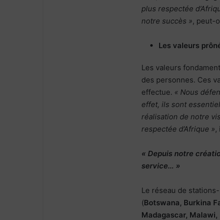
plus respectée d’Afriq
notre succès »
, peut-o
Les valeurs prô
Les valeurs fondamenta
des personnes. Ces val
effectue.
« Nous défen
effet, ils sont essentie
réalisation de notre vi
respectée d’Afrique »
,
« Depuis notre créati
service… »
Le réseau de stations-
(
Botswana, Burkina Fa
Madagascar, Malawi, 