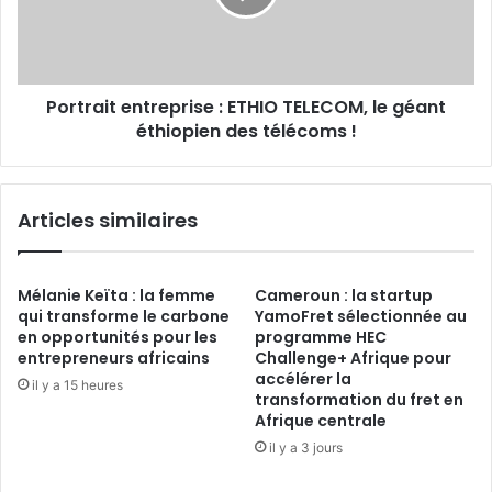
géant
éthiopien
des
télécoms !
Portrait entreprise : ETHIO TELECOM, le géant
éthiopien des télécoms !
Articles similaires
Mélanie Keïta : la femme
Cameroun : la startup
qui transforme le carbone
YamoFret sélectionnée au
en opportunités pour les
programme HEC
entrepreneurs africains
Challenge+ Afrique pour
accélérer la
il y a 15 heures
transformation du fret en
Afrique centrale
il y a 3 jours