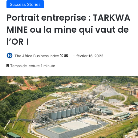
Success Stories
Portrait entreprise : TARKWA
MINE ou la mine qui vaut de
l’OR !
Follow
Envoyer
The Africa Business Index
février 16, 2023
on
un
Temps de lecture 1 minute
X
courriel