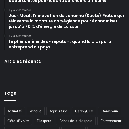
opportunités pour les entrepreneurs africains
il y a 2 semaines
Jack Meal : l’innovation de Johanna (Sacks) Piaton qui
réinvente la marmite norvégienne pour économiser
jusqu’à 70 % d’énergie de cuisson
il y a 4 semaines
Le phénomène des « repats » : quand la diaspora
entreprend au pays
Articles récents
Tags
Actualité
Afrique
Agriculture
Cadre/CEO
Cameroun
Côte-d'ivoire
Diaspora
Echos de la diaspora
Entrepreneur