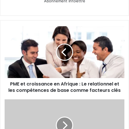
Abonnement Infolettre
PME
et
croissance
en
Afrique :
Le
relationnel
et
les
PME et croissance en Afrique : Le relationnel et
compétences
de
les compétences de base comme facteurs clés
base
comme
Portrait
facteurs
entreprise :
clés
ETHIO
TELECOM,
le