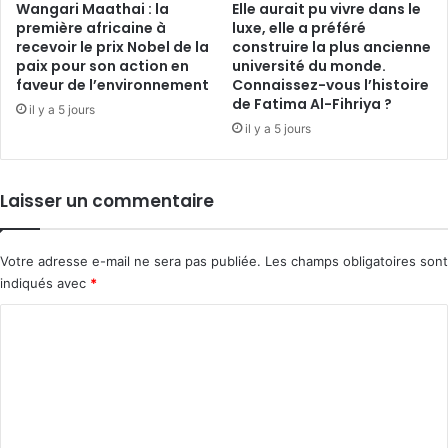
Wangari Maathai : la
Elle aurait pu vivre dans le
première africaine à
luxe, elle a préféré
recevoir le prix Nobel de la
construire la plus ancienne
paix pour son action en
université du monde.
faveur de l’environnement
Connaissez-vous l’histoire
de Fatima Al-Fihriya ?
il y a 5 jours
il y a 5 jours
Laisser un commentaire
Votre adresse e-mail ne sera pas publiée.
Les champs obligatoires sont
indiqués avec
*
C
o
m
m
e