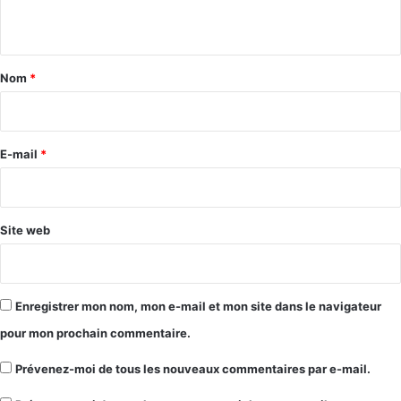
n
t
a
Nom
*
i
r
e
E-mail
*
*
Site web
Enregistrer mon nom, mon e-mail et mon site dans le navigateur
pour mon prochain commentaire.
Prévenez-moi de tous les nouveaux commentaires par e-mail.