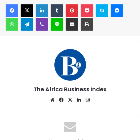
Facebook
X
Linkedin
Tumblr
Pinterest
Pocket
Skype
Messen
WhatsApp
Telegram
Viber
Ligne
Partager par email
Imprimer
The Africa Business Index
Website
Facebook
X
Linkedin
Instagram