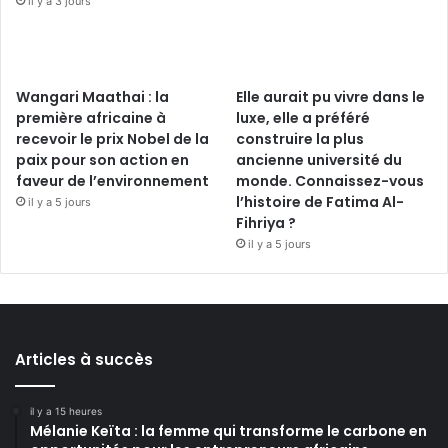
il y a 3 jours
Wangari Maathai : la
Elle aurait pu vivre dans le
première africaine à
luxe, elle a préféré
recevoir le prix Nobel de la
construire la plus
paix pour son action en
ancienne université du
faveur de l’environnement
monde. Connaissez-vous
l’histoire de Fatima Al-
il y a 5 jours
Fihriya ?
il y a 5 jours
Articles à succès
il y a 15 heures
Mélanie Keïta : la femme qui transforme le carbone en