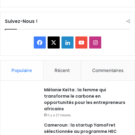
Suivez-Nous !
F
X
L
Y
I
a
i
o
n
c
n
u
s
Populaire
Récent
Commentaires
e
k
T
t
Mélanie Keïta : la femme qui
b
e
u
a
transforme le carbone en
o
opportunités pour les entrepreneurs
d
b
g
africains
o
i
e
r
il y a 21 heures
Cameroun : la startup YamoFret
k
n
a
sélectionnée au programme HEC