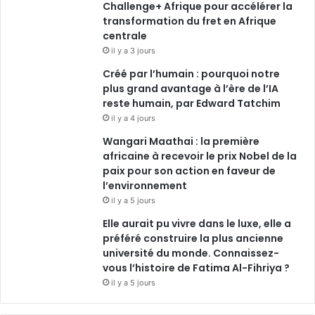
Challenge+ Afrique pour accélérer la
m
transformation du fret en Afrique
centrale
il y a 3 jours
Créé par l’humain : pourquoi notre
plus grand avantage à l’ère de l’IA
reste humain, par Edward Tatchim
il y a 4 jours
Wangari Maathai : la première
africaine à recevoir le prix Nobel de la
paix pour son action en faveur de
l’environnement
il y a 5 jours
Elle aurait pu vivre dans le luxe, elle a
préféré construire la plus ancienne
université du monde. Connaissez-
vous l’histoire de Fatima Al-Fihriya ?
il y a 5 jours