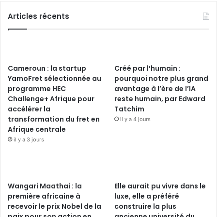
Articles récents
Cameroun : la startup
Créé par l’humain :
YamoFret sélectionnée au
pourquoi notre plus grand
programme HEC
avantage à l’ère de l’IA
Challenge+ Afrique pour
reste humain, par Edward
accélérer la
Tatchim
transformation du fret en
il y a 4 jours
Afrique centrale
il y a 3 jours
Wangari Maathai : la
Elle aurait pu vivre dans le
première africaine à
luxe, elle a préféré
recevoir le prix Nobel de la
construire la plus
paix pour son action en
ancienne université du