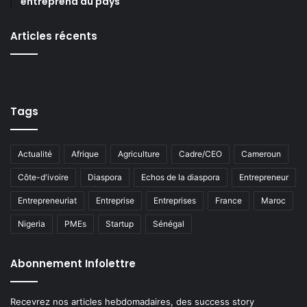
entreprend au pays
Articles récents
Tags
Actualité
Afrique
Agriculture
Cadre/CEO
Cameroun
Côte-d'ivoire
Diaspora
Echos de la diaspora
Entrepreneur
Entrepreneuriat
Entreprise
Entreprises
France
Maroc
Nigeria
PMEs
Startup
Sénégal
Abonnement Infolettre
Recevrez nos articles hebdomadaires, des success story