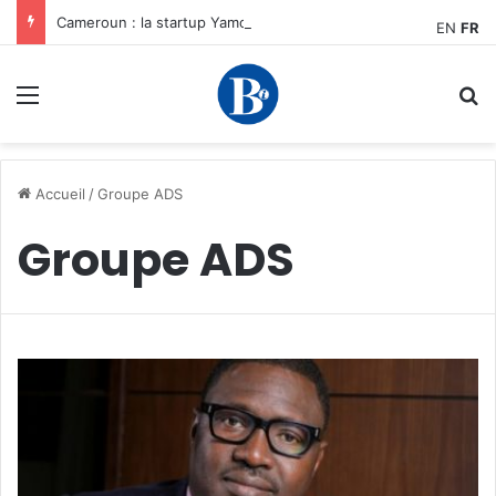
Cameroun : la startup YamoFret sélectionnée au programme HEC Challenge+ Afrique pour accélérer la transformation du fret en Afrique centrale
EN
FR
Menu
R
Accueil
/
Groupe ADS
Groupe ADS