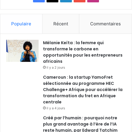
a
i
o
n
c
n
u
s
Populaire
Récent
Commentaires
e
k
T
t
Mélanie Keïta : la femme qui
b
e
u
a
transforme le carbone en
o
opportunités pour les entrepreneurs
d
b
g
africains
o
i
e
r
il y a 2 jours
Cameroun : la startup YamoFret
k
n
a
sélectionnée au programme HEC
Challenge+ Afrique pour accélérer la
m
transformation du fret en Afrique
centrale
il y a 4 jours
Créé par l’humain : pourquoi notre
plus grand avantage à l’ère de l’IA
reste humain, par Edward Tatchim