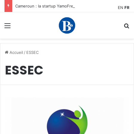
Cameroun : la startup YamoFret sélectionnée au programme HEC Challenge+ Afrique pour accélérer la transformation du fret en Afrique centrale
EN
FR
Menu
R
Accueil
/
ESSEC
ESSEC