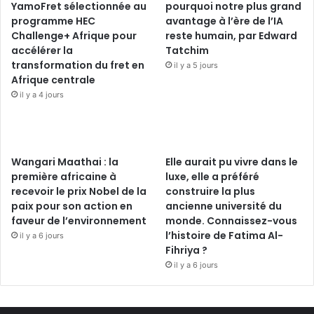
YamoFret sélectionnée au
pourquoi notre plus grand
programme HEC
avantage à l’ère de l’IA
Challenge+ Afrique pour
reste humain, par Edward
accélérer la
Tatchim
transformation du fret en
il y a 5 jours
Afrique centrale
il y a 4 jours
Wangari Maathai : la
Elle aurait pu vivre dans le
première africaine à
luxe, elle a préféré
recevoir le prix Nobel de la
construire la plus
paix pour son action en
ancienne université du
faveur de l’environnement
monde. Connaissez-vous
l’histoire de Fatima Al-
il y a 6 jours
Fihriya ?
il y a 6 jours