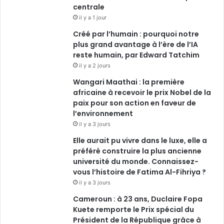
o
i
e
r
centrale
il y a 1 jour
k
n
a
Créé par l’humain : pourquoi notre
plus grand avantage à l’ère de l’IA
m
reste humain, par Edward Tatchim
il y a 2 jours
Wangari Maathai : la première
africaine à recevoir le prix Nobel de la
paix pour son action en faveur de
l’environnement
il y a 3 jours
Elle aurait pu vivre dans le luxe, elle a
préféré construire la plus ancienne
université du monde. Connaissez-
vous l’histoire de Fatima Al-Fihriya ?
il y a 3 jours
Cameroun : à 23 ans, Duclaire Fopa
Kuete remporte le Prix spécial du
Président de la République grâce à