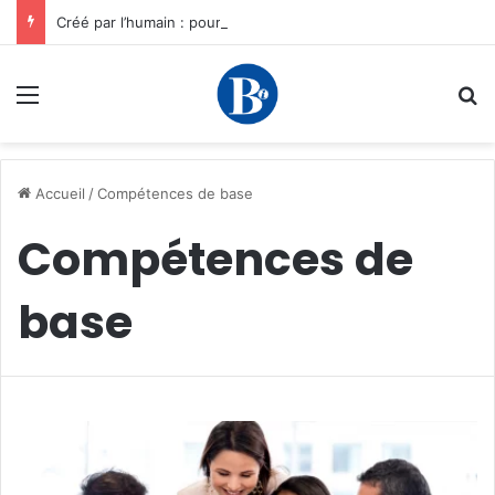
Créé par l’humain : pourquoi notre plus grand avantage à l’ère de l’IA reste humain, par Edward Tatchim
Menu
R
Accueil
/
Compétences de base
Compétences de
base