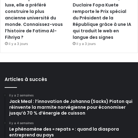
luxe, elle a préféré
Duclaire Fopa Kuete
construire la plus
remporte le Prix spécial
ancienne université du
du Président de la
monde. Connaissez-vous
République grâce à une IA
l’histoire de Fatima Al-
qui traduit le web en
Fihriya ?
langue des signes
il y a 3 jours
il y a 3 jours
Articles à succès
il y a 2 semaines
Jack Meal : l’innovation de Johanna (Sacks) Piaton qui
réinvente la marmite norvégienne pour économiser
jusqu’à 70 % d’énergie de cuisson
il y a 4 semaines
Le phénomène des « repats » : quand la diaspora
entreprend au pays