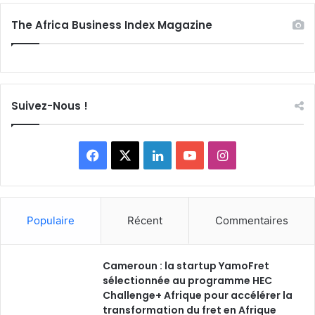
The Africa Business Index Magazine
Suivez-Nous !
F
X
L
Y
I
a
i
o
n
c
n
u
s
Populaire
Récent
Commentaires
e
k
T
t
Cameroun : la startup YamoFret
b
e
u
a
sélectionnée au programme HEC
o
Challenge+ Afrique pour accélérer la
d
b
g
transformation du fret en Afrique