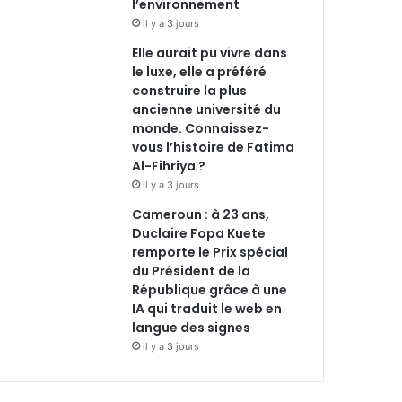
l’environnement
il y a 3 jours
Elle aurait pu vivre dans
le luxe, elle a préféré
construire la plus
ancienne université du
monde. Connaissez-
vous l’histoire de Fatima
Al-Fihriya ?
il y a 3 jours
Cameroun : à 23 ans,
Duclaire Fopa Kuete
remporte le Prix spécial
du Président de la
République grâce à une
IA qui traduit le web en
langue des signes
il y a 3 jours