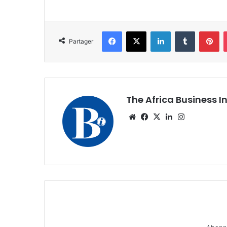
Facebook
X
Linkedin
Tumblr
Pi
Partager
The Africa Business I
Website
Facebook
X
Linkedin
Instagram