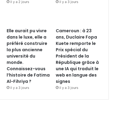
il y a 2 jours
il y a 3 jours
Elle aurait pu vivre
Cameroun : à 23
dans le luxe, elle a
ans, Duclaire Fopa
préféré construire
Kuete remporte le
la plus ancienne
Prix spécial du
université du
Président de la
monde.
République grâce à
Connaissez-vous
une IA qui traduit le
l’histoire de Fatima
web en langue des
Al-Fihriya ?
signes
il y a 3 jours
il y a 3 jours