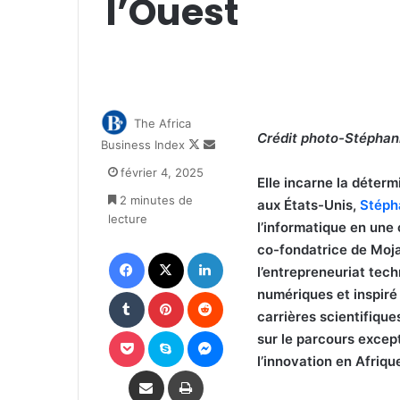
l’Ouest
The Africa
Crédit photo-Stép
han
Follow
Envoyer
Business Index
on
un
février 4, 2025
X
courriel
Elle incarne la déterm
2 minutes de
aux États-Unis,
Stéph
lecture
l’informatique en une
co-fondatrice de Moja
Facebook
X
Linkedin
l’entrepreneuriat tec
Tumblr
Pinterest
Reddit
numériques et inspir
carrières scientifique
Pocket
Skype
Messenger
sur le parcours except
l’innovation en Afriqu
Partager par email
Imprimer