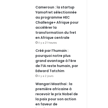
Cameroun : la startup
YamoFret sélectionnée
au programme HEC
Challenge+ Afrique pour
accélérer la
transformation du fret
en Afrique centrale
il y a 21 heures
Créé par l’humain :
pourquoi notre plus
grand avantage à l’ère
de l’IA reste humain, par
Edward Tatchim
il y a 2 jours
Wangari Maathai : la
première africaine à
recevoir le prix Nobel de
la paix pour son action
en faveur de