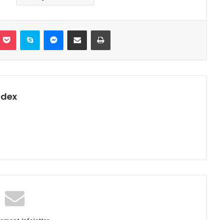
nterest
Pocket
Skype
Messenger
Partager par email
Imprimer
ndex