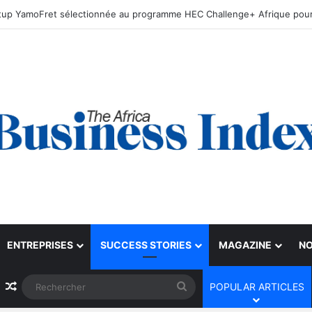
ENTREPRISES
SUCCESS STORIES
MAGAZINE
NO
Article Aléatoire
Rechercher
POPULAR ARTICLES