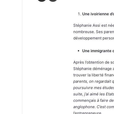
Une ivoirienne d’
Stéphanie Assi est née
nombreuse. Ses parent
développement person
Une immigrante d
Après l’obtention de s
Stéphanie déménage aux
trouver la liberté fina
parents, on regardait q
poursuivre mes études. 
suite, j’ai aimé les Eta
commençais à faire de
anglophone. C’est comm
l’entrepreneure.