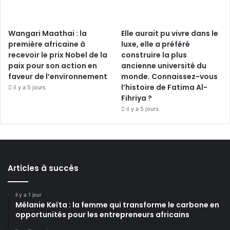
Wangari Maathai : la
Elle aurait pu vivre dans le
première africaine à
luxe, elle a préféré
recevoir le prix Nobel de la
construire la plus
paix pour son action en
ancienne université du
faveur de l’environnement
monde. Connaissez-vous
l’histoire de Fatima Al-
il y a 5 jours
Fihriya ?
il y a 5 jours
Articles à succès
il y a 1 jour
Mélanie Keïta : la femme qui transforme le carbone en
opportunités pour les entrepreneurs africains