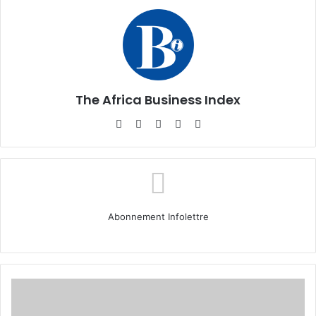
The Africa Business Index
Website
Facebook
X
Linkedin
Instagram
Abonnement Infolettre
Nouvelle
ère
économique