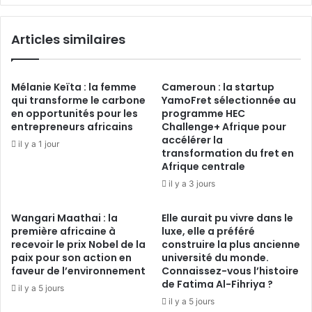
Articles similaires
Mélanie Keïta : la femme
Cameroun : la startup
qui transforme le carbone
YamoFret sélectionnée au
en opportunités pour les
programme HEC
entrepreneurs africains
Challenge+ Afrique pour
accélérer la
il y a 1 jour
transformation du fret en
Afrique centrale
il y a 3 jours
Wangari Maathai : la
Elle aurait pu vivre dans le
première africaine à
luxe, elle a préféré
recevoir le prix Nobel de la
construire la plus ancienne
paix pour son action en
université du monde.
faveur de l’environnement
Connaissez-vous l’histoire
de Fatima Al-Fihriya ?
il y a 5 jours
il y a 5 jours