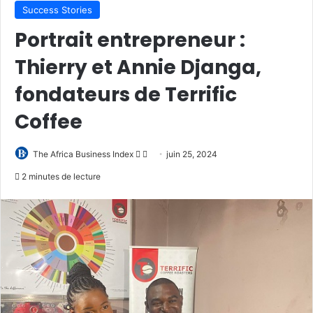
Success Stories
Portrait entrepreneur :
Thierry et Annie Djanga,
fondateurs de Terrific
Coffee
Follow
Envoyer
The Africa Business Index
juin 25, 2024
on
un
2 minutes de lecture
X
courriel