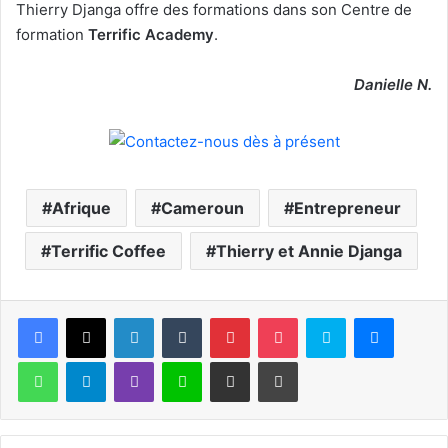
Thierry Djanga offre des formations dans son Centre de
formation
Terrific Academy
.
Danielle N.
Afrique
Cameroun
Entrepreneur
Terrific Coffee
Thierry et Annie Djanga
Facebook
X
Linkedin
Tumblr
Pinterest
Pocket
Skype
Messen
WhatsApp
Telegram
Viber
Ligne
Partager par email
Imprimer