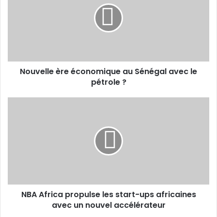
au
Sénégal
avec
le
pétrole
?
Nouvelle ère économique au Sénégal avec le
pétrole ?
NBA
Africa
propulse
les
start-
ups
africaines
avec
un
NBA Africa propulse les start-ups africaines
nouvel
accélérateur
avec un nouvel accélérateur