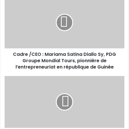
/CEO :
Mariama
Satina
Diallo
Sy,
PDG
Groupe
Mondial
Cadre /CEO : Mariama Satina Diallo Sy, PDG
Tours,
pionnière
Groupe Mondial Tours, pionnière de
de
l’entrepreneuriat en république de Guinée
l’entrepreneuriat
en
Nouvelle
république
ère
de
économique
Guinée
au
Sénégal
avec
le
pétrole
?