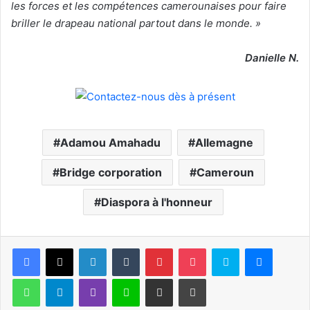
les forces et les compétences camerounaises pour faire
briller le drapeau national partout dans le monde. »
Danielle N.
Adamou Amahadu
Allemagne
Bridge corporation
Cameroun
Diaspora à l'honneur
Facebook
X
Linkedin
Tumblr
Pinterest
Pocket
Skype
Messen
WhatsApp
Telegram
Viber
Ligne
Partager par email
Imprimer