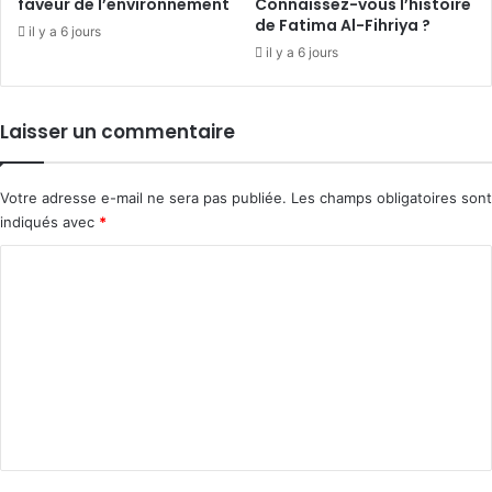
faveur de l’environnement
Connaissez-vous l’histoire
de Fatima Al-Fihriya ?
il y a 6 jours
il y a 6 jours
Laisser un commentaire
Votre adresse e-mail ne sera pas publiée.
Les champs obligatoires sont
indiqués avec
*
C
o
m
m
e
n
t
a