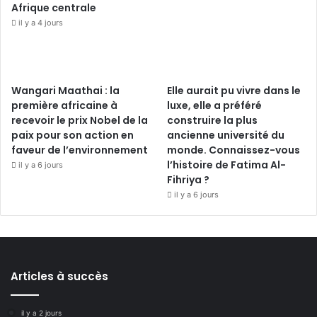
Afrique centrale
il y a 4 jours
Wangari Maathai : la
Elle aurait pu vivre dans le
première africaine à
luxe, elle a préféré
recevoir le prix Nobel de la
construire la plus
paix pour son action en
ancienne université du
faveur de l’environnement
monde. Connaissez-vous
l’histoire de Fatima Al-
il y a 6 jours
Fihriya ?
il y a 6 jours
Articles à succès
il y a 2 jours