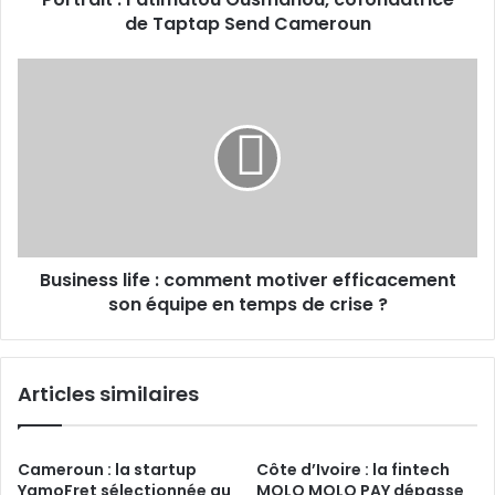
de Taptap Send Cameroun
Business
life :
comment
motiver
efficacement
son
équipe
en
temps
Business life : comment motiver efficacement
de
crise ?
son équipe en temps de crise ?
Articles similaires
Cameroun : la startup
Côte d’Ivoire : la fintech
YamoFret sélectionnée au
MOLO MOLO PAY dépasse