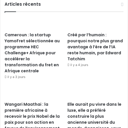
Articles récents
Cameroun : la startup
Créé par l’humain :
YamoFret sélectionnée au
pourquoi notre plus grand
programme HEC
avantage à l’ère de l’IA
Challenge+ Afrique pour
reste humain, par Edward
accélérer la
Tatchim
transformation du fret en
il y a 4 jours
Afrique centrale
il y a 3 jours
Wangari Maathai : la
Elle aurait pu vivre dans le
première africaine à
luxe, elle a préféré
recevoir le prix Nobel de la
construire la plus
paix pour son action en
ancienne université du