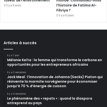
faveur de l’environnement
monde. Connaissez-vous
l’histoire de Fatima Al-
il y a 5 jours
Fihriya ?
il y a 5 jours
Articles à succès
il y a 1 jour
Mélanie Keïta : la femme qui transforme le carbone en
opportunités pour les entrepreneurs africains
il y a 2 semaines
Jack Meal : l’innovation de Johanna (Sacks) Piaton qui
réinvente la marmite norvégienne pour économiser
jusqu’à 70 % d’énergie de cuisson
il y a 4 semaines
Le phénomène des « repats » : quand la diaspora
entreprend au pays