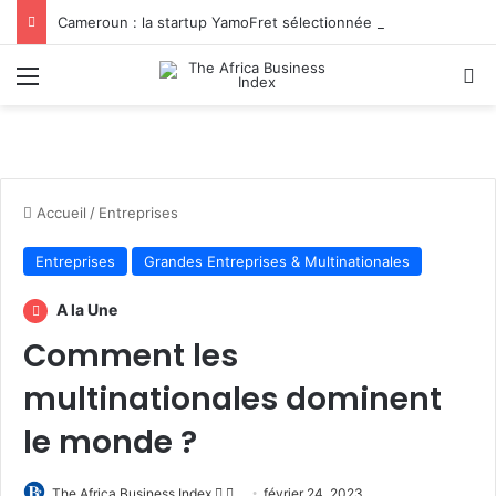
Cameroun : la startup YamoFret sélectionnée au programme HEC Challenge+ Afrique pour accélérer la transformation du fret en Afrique centrale
Menu
R
Accueil
/
Entreprises
Entreprises
Grandes Entreprises & Multinationales
A la Une
Comment les
multinationales dominent
le monde ?
Follow
Envoyer
The Africa Business Index
février 24, 2023