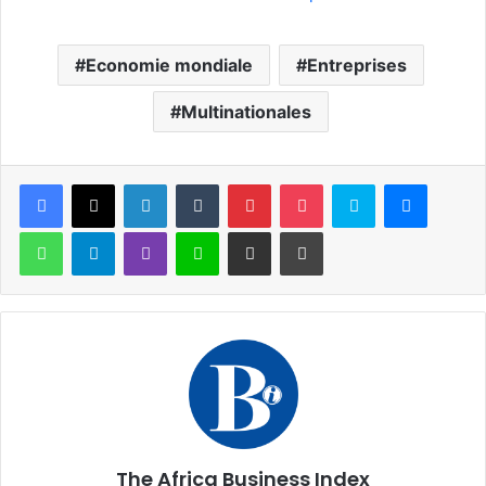
Economie mondiale
Entreprises
Multinationales
Facebook
X
Linkedin
Tumblr
Pinterest
Pocket
Skype
Messen
WhatsApp
Telegram
Viber
Ligne
Partager par email
Imprimer
The Africa Business Index