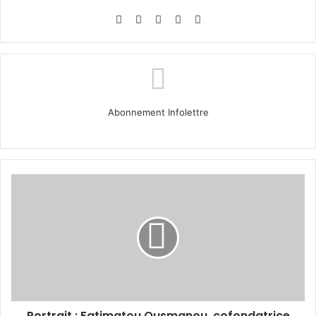
Website
Facebook
X
Linkedin
Instagram
Abonnement Infolettre
Portrait :
Fatimatou
Ousmanou,
cofondatrice
de
Taptap
Send
Cameroun
Portrait : Fatimatou Ousmanou, cofondatrice